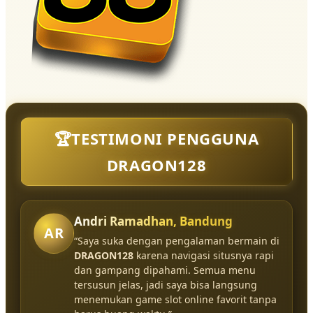
🏆TESTIMONI PENGGUNA
DRAGON128
Andri Ramadhan, Bandung
AR
“Saya suka dengan pengalaman bermain di
DRAGON128
karena navigasi situsnya rapi
dan gampang dipahami. Semua menu
tersusun jelas, jadi saya bisa langsung
menemukan game slot online favorit tanpa