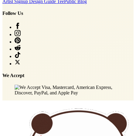
Artist Signup
Design Guide
TeePublic Blog
Follow Us
We Accept