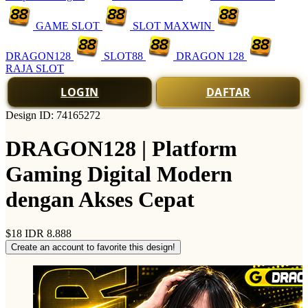
GAME SLOT
SLOT MAXWIN
DRAGON128
SLOT88
DRAGON 128
RAJA SLOT
LOGIN
DAFTAR
Design ID: 74165272
DRAGON128 | Platform
Gaming Digital Modern
dengan Akses Cepat
$18
IDR 8.888
Create an account to favorite this design!