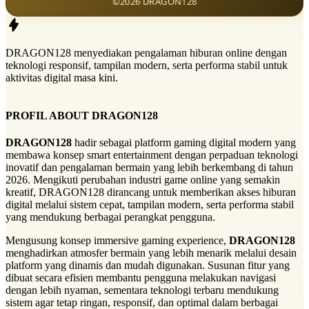
©2026 DRAGON128
DRAGON128 menyediakan pengalaman hiburan online dengan
teknologi responsif, tampilan modern, serta performa stabil untuk
aktivitas digital masa kini.
PROFIL ABOUT DRAGON128
DRAGON128
hadir sebagai platform gaming digital modern yang
membawa konsep smart entertainment dengan perpaduan teknologi
inovatif dan pengalaman bermain yang lebih berkembang di tahun
2026. Mengikuti perubahan industri game online yang semakin
kreatif, DRAGON128 dirancang untuk memberikan akses hiburan
digital melalui sistem cepat, tampilan modern, serta performa stabil
yang mendukung berbagai perangkat pengguna.
Mengusung konsep immersive gaming experience,
DRAGON128
menghadirkan atmosfer bermain yang lebih menarik melalui desain
platform yang dinamis dan mudah digunakan. Susunan fitur yang
dibuat secara efisien membantu pengguna melakukan navigasi
dengan lebih nyaman, sementara teknologi terbaru mendukung
sistem agar tetap ringan, responsif, dan optimal dalam berbagai