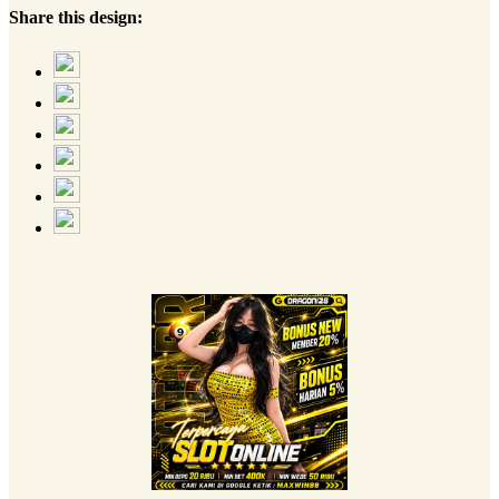
Share this design: