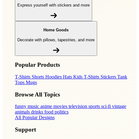
Express yourself with stickers and more
Home Goods
Decorate with pillows, tapestries, and more
Popular Products
T-Shirts
Shorts
Hoodies
Hats
Kids T-Shirts
Stickers
Tank
Tops
Mugs
Browse All Topics
funny
music
anime
movies
television
sports
sci-fi
vintage
animals
drinks
food
politics
All Popular Designs
Support