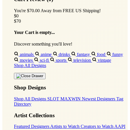
You're
$70.00
Away from
FREE US Shipping!
$0
$70
Your Cart is empty...
Discover something you'll love!
animals
anime
drinks
fantasy
food
funny
movies
sci-fi
sports
television
vintage
Shop All Designs
Shop Designs
Shop All Designs
SLOT MAXWIN
Newest Designers
Tag
Directory
Artist Collections
Featured Designers
Artists to Watch
Creators to Watch
AAPI