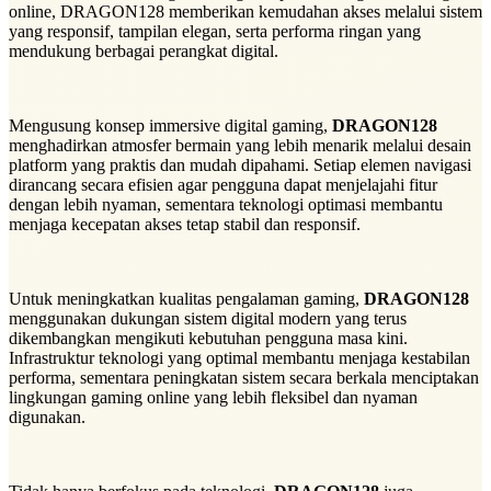
online, DRAGON128 memberikan kemudahan akses melalui sistem
yang responsif, tampilan elegan, serta performa ringan yang
mendukung berbagai perangkat digital.
Mengusung konsep immersive digital gaming,
DRAGON128
menghadirkan atmosfer bermain yang lebih menarik melalui desain
platform yang praktis dan mudah dipahami. Setiap elemen navigasi
dirancang secara efisien agar pengguna dapat menjelajahi fitur
dengan lebih nyaman, sementara teknologi optimasi membantu
menjaga kecepatan akses tetap stabil dan responsif.
Untuk meningkatkan kualitas pengalaman gaming,
DRAGON128
menggunakan dukungan sistem digital modern yang terus
dikembangkan mengikuti kebutuhan pengguna masa kini.
Infrastruktur teknologi yang optimal membantu menjaga kestabilan
performa, sementara peningkatan sistem secara berkala menciptakan
lingkungan gaming online yang lebih fleksibel dan nyaman
digunakan.