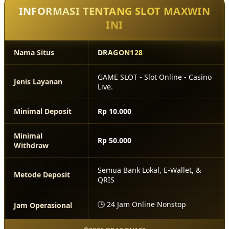
INFORMASI TENTANG SLOT MAXWIN
INI
Nama Situs
DRAGON128
GAME SLOT - Slot Online - Casino
Jenis Layanan
Live.
Minimal Deposit
Rp 10.000
Minimal
Rp 50.000
Withdraw
Semua Bank Lokal, E-Wallet, &
Metode Deposit
QRIS
🕒 24 Jam Online Nonstop
Jam Operasional