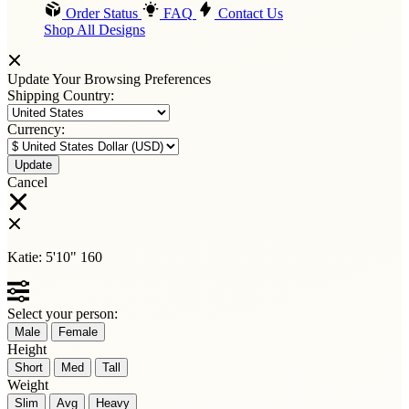
Order Status
FAQ
Contact Us
Shop All Designs
Update Your Browsing Preferences
Shipping Country:
Currency:
Cancel
Katie:
5'10"
160
Select your person:
Male
Female
Height
Short
Med
Tall
Weight
Slim
Avg
Heavy