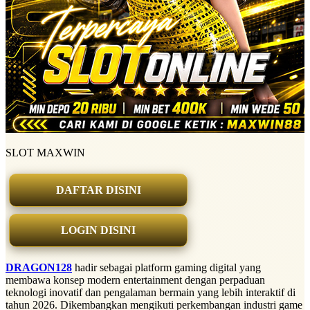
SLOT MAXWIN
DAFTAR DISINI
LOGIN DISINI
DRAGON128
hadir sebagai platform gaming digital yang
membawa konsep modern entertainment dengan perpaduan
teknologi inovatif dan pengalaman bermain yang lebih interaktif di
tahun 2026. Dikembangkan mengikuti perkembangan industri game