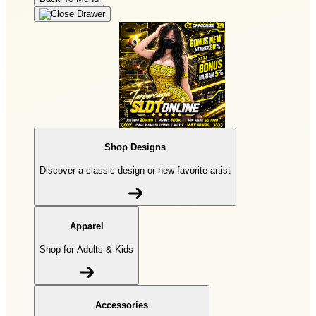
Shop Designs
Discover a classic design or new favorite artist
Apparel
Shop for Adults & Kids
Accessories