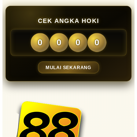
CEK ANGKA HOKI
0
0
0
0
MULAI SEKARANG