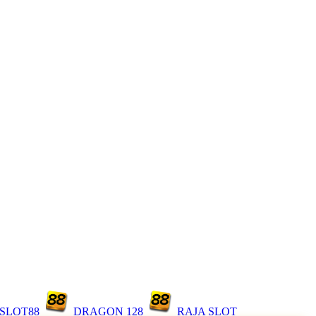
SLOT88
DRAGON 128
RAJA SLOT