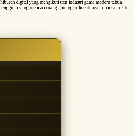
iburan digital yang mengikuti tren industri game modern tahun
ngguna yang mencari ruang gaming online dengan nuansa kreatif,
sional.