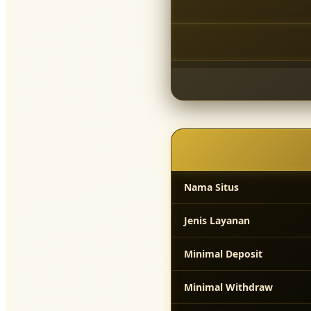
Ya, deposit dan penarikan 
Karena performa stabil, fi
Nama Situs
Jenis Layanan
Minimal Deposit
Minimal Withdraw