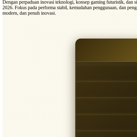
Dengan perpaduan inovasi teknologi, konsep gaming futuristik, dan s
2026. Fokus pada performa stabil, kemudahan penggunaan, dan pen
modern, dan penuh inovasi.
DRAGON128
adalah platfo
Ya, menggunakan sistem k
Bisa, platform ini mendu
Tersedia 24 jam dengan re