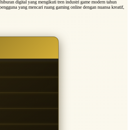
iburan digital yang mengikuti tren industri game modern tahun
ngguna yang mencari ruang gaming online dengan nuansa kreatif,
sional.