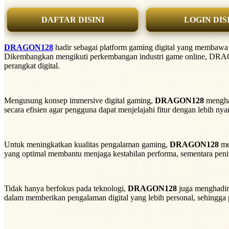
DAFTAR DISINI
LOGIN DIS
DRAGON128
hadir sebagai platform gaming digital yang membawa 
Dikembangkan mengikuti perkembangan industri game online, DRAGO
perangkat digital.
Mengusung konsep immersive digital gaming,
DRAGON128
menghad
secara efisien agar pengguna dapat menjelajahi fitur dengan lebih ny
Untuk meningkatkan kualitas pengalaman gaming,
DRAGON128
me
yang optimal membantu menjaga kestabilan performa, sementara penin
Tidak hanya berfokus pada teknologi,
DRAGON128
juga menghadirk
dalam memberikan pengalaman digital yang lebih personal, sehingga