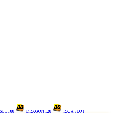
SLOT88
DRAGON 128
RAJA SLOT