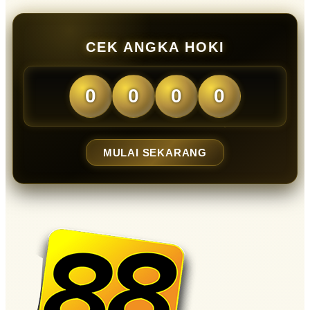
CEK ANGKA HOKI
0
0
0
0
MULAI SEKARANG