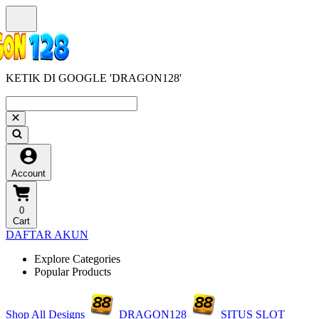
KETIK DI GOOGLE 'DRAGON128'
Account
0
Cart
DAFTAR AKUN
Explore Categories
Popular Products
Shop All Designs
DRAGON128
SITUS SLOT