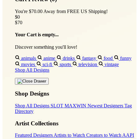
You're
$70.00
Away from
FREE US Shipping!
$0
$70
Your Cart is empty...
Discover something you'll love!
animals
anime
drinks
fantasy
food
funny
movies
sci-fi
sports
television
vintage
Shop All Designs
Shop Designs
Shop All Designs
SLOT MAXWIN
Newest Designers
Tag
Directory
Artist Collections
Featured Designers
Artists to Watch
Creators to Watch
AAPI