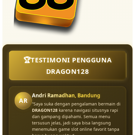
🏆TESTIMONI PENGGUNA
DRAGON128
Andri Ramadhan, Bandung
AR
“Saya suka dengan pengalaman bermain di
DRAGON128
karena navigasi situsnya rapi
dan gampang dipahami. Semua menu
tersusun jelas, jadi saya bisa langsung
menemukan game slot online favorit tanpa