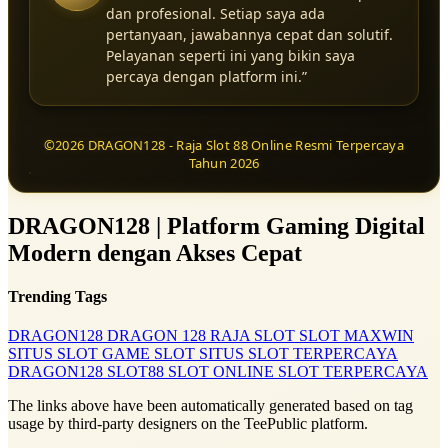
dan profesional. Setiap saya ada
pertanyaan, jawabannya cepat dan solutif.
Pelayanan seperti ini yang bikin saya
percaya dengan platform ini.”
©2026 DRAGON128 - Raja Slot 88 Online Resmi Terpercaya
Tahun 2026
DRAGON128 | Platform Gaming Digital
Modern dengan Akses Cepat
Trending Tags
DRAGON128
DRAGON 128
RAJA SLOT
SLOT MAXWIN
SITUS SLOT
GAME SLOT
SITUS SLOT TERPERCAYA
DRAGON128
SLOT88
SLOT ONLINE
SLOT TERPERCAYA
The links above have been automatically generated based on tag
usage by third-party designers on the TeePublic platform.