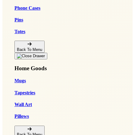
Phone Cases
Pins
Totes
Back To Menu
Home Goods
Mugs
Tapestries
Wall Art
Pillows
Back To Menu