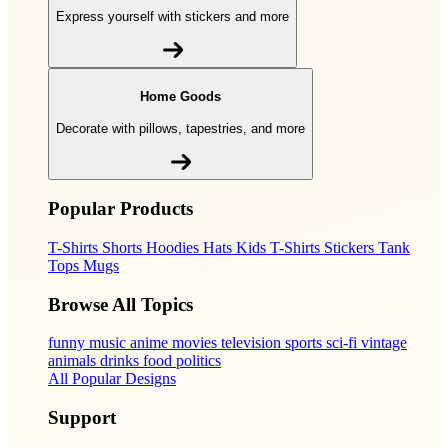
Express yourself with stickers and more
Home Goods
Decorate with pillows, tapestries, and more
Popular Products
T-Shirts
Shorts
Hoodies
Hats
Kids T-Shirts
Stickers
Tank
Tops
Mugs
Browse All Topics
funny
music
anime
movies
television
sports
sci-fi
vintage
animals
drinks
food
politics
All Popular Designs
Support