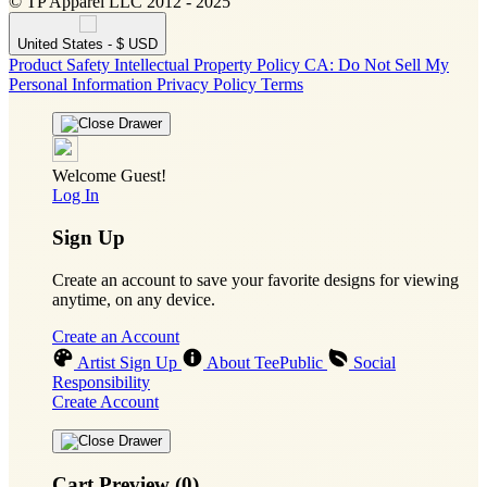
© TP Apparel LLC 2012 - 2025
United States - $ USD
Product Safety
Intellectual Property Policy
CA: Do Not Sell My
Personal Information
Privacy Policy
Terms
Welcome Guest!
Log In
Sign Up
Create an account to save your favorite designs for viewing
anytime, on any device.
Create an Account
Artist Sign Up
About TeePublic
Social
Responsibility
Create Account
Cart Preview (0)