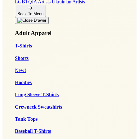
LGBTQIA Artists
Ukrainian Artists
Back To Menu
Adult Apparel
T-Shirts
Shorts
New!
Hoodies
Long Sleeve T-Shirts
Crewneck Sweatshirts
Tank Tops
Baseball T-Shirts