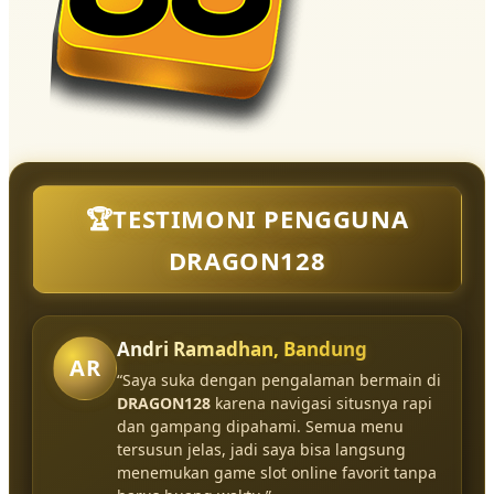
🏆TESTIMONI PENGGUNA
DRAGON128
Andri Ramadhan, Bandung
AR
“Saya suka dengan pengalaman bermain di
DRAGON128
karena navigasi situsnya rapi
dan gampang dipahami. Semua menu
tersusun jelas, jadi saya bisa langsung
menemukan game slot online favorit tanpa