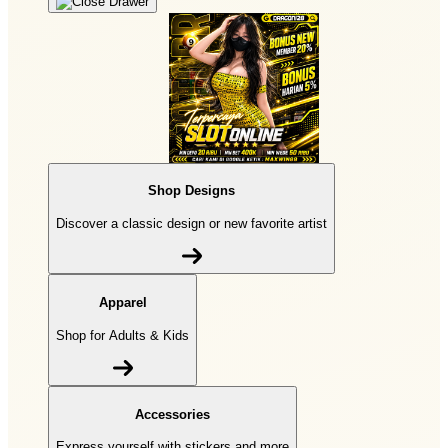
Shop Designs
Discover a classic design or new favorite artist
Apparel
Shop for Adults & Kids
Accessories
Express yourself with stickers and more