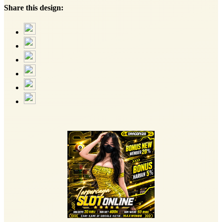
Share this design: