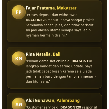
Fajar Pratama, Makassar
FP
“Proses deposit dan withdraw di
DRAGON128
menurut saya sangat praktis.
Semuanya cepat, jelas, dan tidak berbelit.
Ini jadi alasan utama kenapa saya lebih
nyaman bermain di sini.”
Rina Natalia, Bali
RN
“Pilihan game slot online di
DRAGON128
lengkap banget dan sering update. Saya
jadi tidak cepat bosan karena selalu ada
permainan baru dengan tampilan menarik
dan fitur seru.”
Aldi Gunawan, Palembang
AG
“Customer service di
DRAGON128
responsif