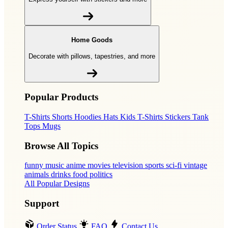
Home Goods
Decorate with pillows, tapestries, and more
Popular Products
T-Shirts
Shorts
Hoodies
Hats
Kids T-Shirts
Stickers
Tank
Tops
Mugs
Browse All Topics
funny
music
anime
movies
television
sports
sci-fi
vintage
animals
drinks
food
politics
All Popular Designs
Support
Order Status
FAQ
Contact Us