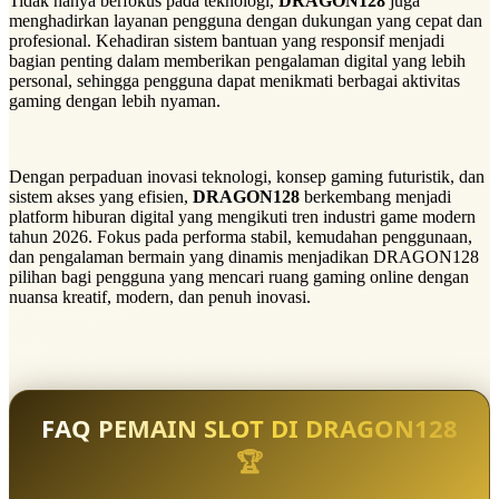
Tidak hanya berfokus pada teknologi,
DRAGON128
juga
menghadirkan layanan pengguna dengan dukungan yang cepat dan
profesional. Kehadiran sistem bantuan yang responsif menjadi
bagian penting dalam memberikan pengalaman digital yang lebih
personal, sehingga pengguna dapat menikmati berbagai aktivitas
gaming dengan lebih nyaman.
Dengan perpaduan inovasi teknologi, konsep gaming futuristik, dan
sistem akses yang efisien,
DRAGON128
berkembang menjadi
platform hiburan digital yang mengikuti tren industri game modern
tahun 2026. Fokus pada performa stabil, kemudahan penggunaan,
dan pengalaman bermain yang dinamis menjadikan DRAGON128
pilihan bagi pengguna yang mencari ruang gaming online dengan
nuansa kreatif, modern, dan penuh inovasi.
FAQ PEMAIN SLOT DI DRAGON128
🏆