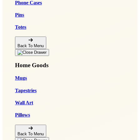
Phone Cases
Pins
Totes
Back To Menu
Home Goods
Mugs
Tapestries
Wall Art
Pillows
Back To Menu