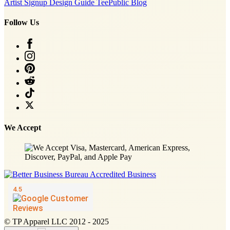
Artist Signup
Design Guide
TeePublic Blog
Follow Us
We Accept
© TP Apparel LLC 2012 - 2025