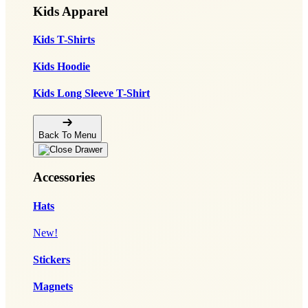
Kids Apparel
Kids T-Shirts
Kids Hoodie
Kids Long Sleeve T-Shirt
Back To Menu
Accessories
Hats
New!
Stickers
Magnets