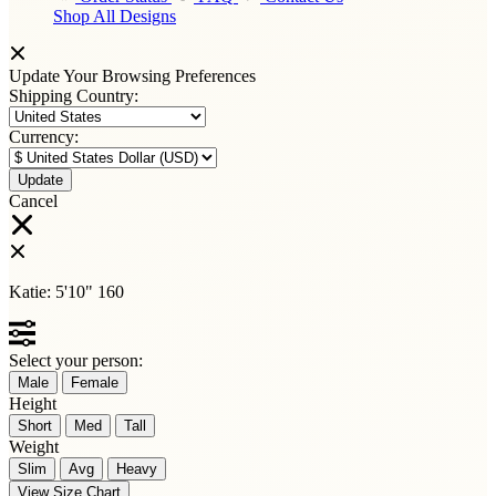
Shop All Designs
Update Your Browsing Preferences
Shipping Country:
Currency:
Cancel
Katie:
5'10"
160
Select your person:
Male
Female
Height
Short
Med
Tall
Weight
Slim
Avg
Heavy
View Size Chart