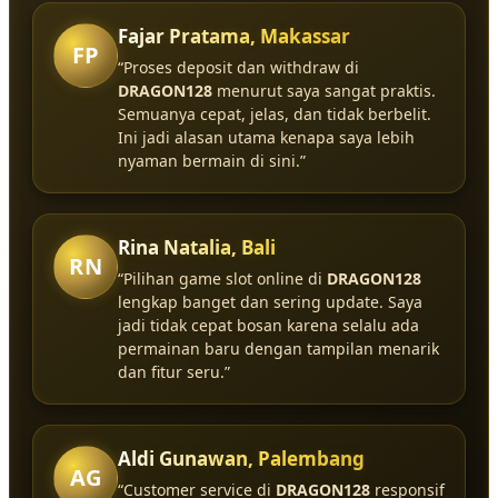
Fajar Pratama, Makassar
FP
“Proses deposit dan withdraw di
DRAGON128
menurut saya sangat praktis.
Semuanya cepat, jelas, dan tidak berbelit.
Ini jadi alasan utama kenapa saya lebih
nyaman bermain di sini.”
Rina Natalia, Bali
RN
“Pilihan game slot online di
DRAGON128
lengkap banget dan sering update. Saya
jadi tidak cepat bosan karena selalu ada
permainan baru dengan tampilan menarik
dan fitur seru.”
Aldi Gunawan, Palembang
AG
“Customer service di
DRAGON128
responsif