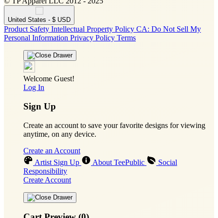
© TP Apparel LLC 2012 - 2025
United States - $ USD
Product Safety
Intellectual Property Policy
CA: Do Not Sell My
Personal Information
Privacy Policy
Terms
Welcome Guest!
Log In
Sign Up
Create an account to save your favorite designs for viewing
anytime, on any device.
Create an Account
Artist Sign Up
About TeePublic
Social
Responsibility
Create Account
Cart Preview (0)