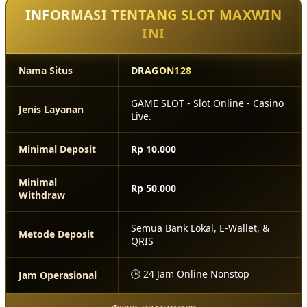
INFORMASI TENTANG SLOT MAXWIN
INI
Nama Situs
DRAGON128
GAME SLOT - Slot Online - Casino
Jenis Layanan
Live.
Minimal Deposit
Rp 10.000
Minimal
Rp 50.000
Withdraw
Semua Bank Lokal, E-Wallet, &
Metode Deposit
QRIS
🕒 24 Jam Online Nonstop
Jam Operasional