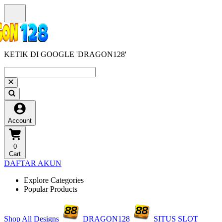
KETIK DI GOOGLE 'DRAGON128'
Account
0
Cart
DAFTAR AKUN
Explore Categories
Popular Products
Shop All Designs
DRAGON128
SITUS SLOT