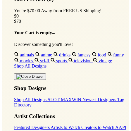
You're
$70.00
Away from
FREE US Shipping!
$0
$70
Your Cart is empty...
Discover something you'll love!
animals
anime
drinks
fantasy
food
funny
movies
sci-fi
sports
television
vintage
Shop All Designs
Shop Designs
Shop All Designs
SLOT MAXWIN
Newest Designers
Tag
Directory
Artist Collections
Featured Designers
Artists to Watch
Creators to Watch
AAPI