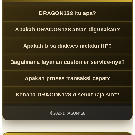
DRAGON128 itu apa?
DRAGON128
adalah platform slot online terpercaya
Apakah DRAGON128 aman digunakan?
dengan sistem modern dan layanan profesional.
Ya, menggunakan sistem keamanan berlapis untuk
Apakah bisa diakses melalui HP?
melindungi data pengguna.
Bisa, platform ini mendukung semua perangkat termasuk
Bagaimana layanan customer service-nya?
smartphone.
Tersedia 24 jam dengan respon cepat dan ramah !!
Apakah proses transaksi cepat?
Ya, deposit dan penarikan diproses dengan sistem
Kenapa DRAGON128 disebut raja slot?
otomatis yang efisien.
Karena performa stabil, fitur lengkap, dan kepercayaan
pengguna yang tinggi.
©2026 DRAGON128