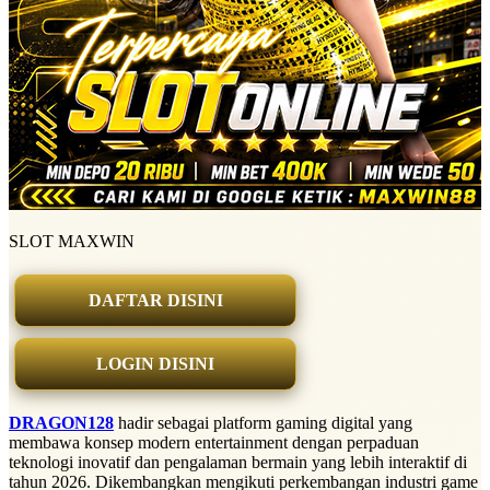
SLOT MAXWIN
DAFTAR DISINI
LOGIN DISINI
DRAGON128
hadir sebagai platform gaming digital yang
membawa konsep modern entertainment dengan perpaduan
teknologi inovatif dan pengalaman bermain yang lebih interaktif di
tahun 2026. Dikembangkan mengikuti perkembangan industri game