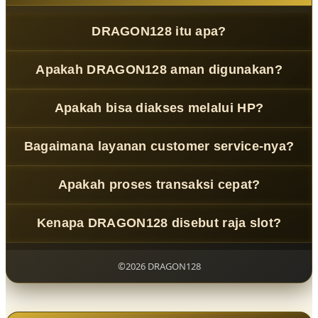
DRAGON128 itu apa?
DRAGON128
adalah platform slot online terpercaya
Apakah DRAGON128 aman digunakan?
dengan sistem modern dan layanan profesional.
Ya, menggunakan sistem keamanan berlapis untuk
Apakah bisa diakses melalui HP?
melindungi data pengguna.
Bisa, platform ini mendukung semua perangkat termasuk
Bagaimana layanan customer service-nya?
smartphone.
Tersedia 24 jam dengan respon cepat dan ramah !!
Apakah proses transaksi cepat?
Ya, deposit dan penarikan diproses dengan sistem
Kenapa DRAGON128 disebut raja slot?
otomatis yang efisien.
Karena performa stabil, fitur lengkap, dan kepercayaan
pengguna yang tinggi.
©2026 DRAGON128