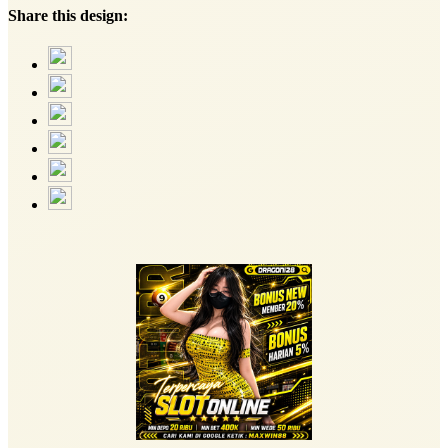
Share this design: