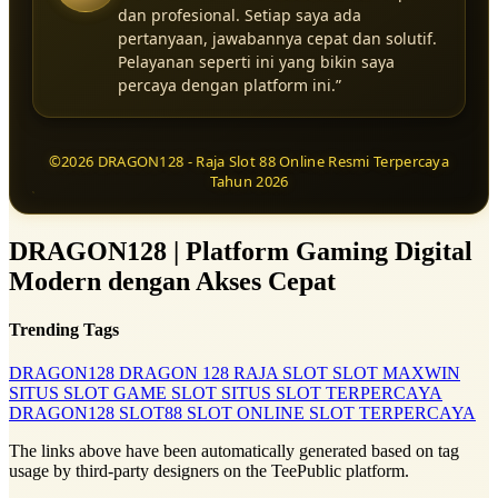
dan profesional. Setiap saya ada
pertanyaan, jawabannya cepat dan solutif.
Pelayanan seperti ini yang bikin saya
percaya dengan platform ini.”
©2026 DRAGON128 - Raja Slot 88 Online Resmi Terpercaya
Tahun 2026
DRAGON128 | Platform Gaming Digital
Modern dengan Akses Cepat
Trending Tags
DRAGON128
DRAGON 128
RAJA SLOT
SLOT MAXWIN
SITUS SLOT
GAME SLOT
SITUS SLOT TERPERCAYA
DRAGON128
SLOT88
SLOT ONLINE
SLOT TERPERCAYA
The links above have been automatically generated based on tag
usage by third-party designers on the TeePublic platform.