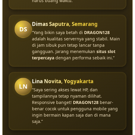
harus buang waktu.”
Dimas Saputra, Semarang
DS
“Yang bikin saya betah di
DRAGON128
adalah kualitas servernya yang stabil. Main
di jam sibuk pun tetap lancar tanpa
gangguan. Jarang menemukan
situs slot
terpercaya
dengan performa sebaik ini.”
Lina Novita, Yogyakarta
LN
“Saya sering akses lewat HP, dan
tampilannya tetap nyaman dilihat.
Responsive banget!
DRAGON128
benar-
benar cocok untuk pengguna mobile yang
ingin bermain kapan saja dan di mana
saja.”