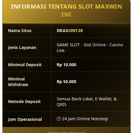
INFORMASI TENTANG SLOT MAXWIN
INI
Nama Situs
DRAGON128
GAME SLOT - Slot Online - Casino
Jenis Layanan
Live.
Minimal Deposit
Rp 10.000
Minimal
Rp 50.000
Withdraw
Semua Bank Lokal, E-Wallet, &
Metode Deposit
QRIS
🕒 24 Jam Online Nonstop
Jam Operasional