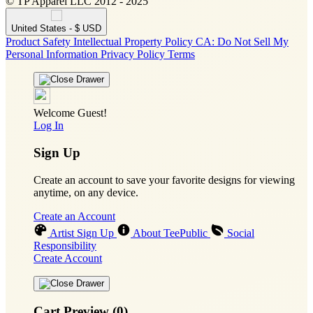
© TP Apparel LLC 2012 - 2025
United States - $ USD
Product Safety
Intellectual Property Policy
CA: Do Not Sell My
Personal Information
Privacy Policy
Terms
Welcome Guest!
Log In
Sign Up
Create an account to save your favorite designs for viewing
anytime, on any device.
Create an Account
Artist Sign Up
About TeePublic
Social
Responsibility
Create Account
Cart Preview (0)