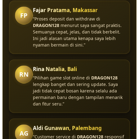
Fajar Pratama, Makassar
FP
“Proses deposit dan withdraw di
DRAGON128
menurut saya sangat praktis.
Semuanya cepat, jelas, dan tidak berbelit.
Ini jadi alasan utama kenapa saya lebih
nyaman bermain di sini.”
Rina Natalia, Bali
RN
“Pilihan game slot online di
DRAGON128
lengkap banget dan sering update. Saya
jadi tidak cepat bosan karena selalu ada
permainan baru dengan tampilan menarik
dan fitur seru.”
Aldi Gunawan, Palembang
AG
“Customer service di
DRAGON128
responsif