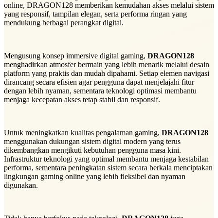
online, DRAGON128 memberikan kemudahan akses melalui sistem
yang responsif, tampilan elegan, serta performa ringan yang
mendukung berbagai perangkat digital.
Mengusung konsep immersive digital gaming,
DRAGON128
menghadirkan atmosfer bermain yang lebih menarik melalui desain
platform yang praktis dan mudah dipahami. Setiap elemen navigasi
dirancang secara efisien agar pengguna dapat menjelajahi fitur
dengan lebih nyaman, sementara teknologi optimasi membantu
menjaga kecepatan akses tetap stabil dan responsif.
Untuk meningkatkan kualitas pengalaman gaming,
DRAGON128
menggunakan dukungan sistem digital modern yang terus
dikembangkan mengikuti kebutuhan pengguna masa kini.
Infrastruktur teknologi yang optimal membantu menjaga kestabilan
performa, sementara peningkatan sistem secara berkala menciptakan
lingkungan gaming online yang lebih fleksibel dan nyaman
digunakan.