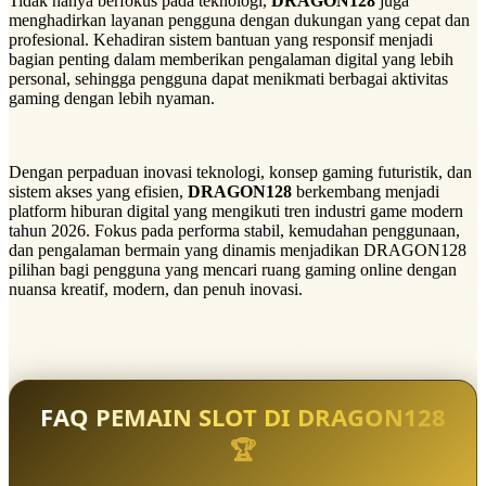
Tidak hanya berfokus pada teknologi,
DRAGON128
juga
menghadirkan layanan pengguna dengan dukungan yang cepat dan
profesional. Kehadiran sistem bantuan yang responsif menjadi
bagian penting dalam memberikan pengalaman digital yang lebih
personal, sehingga pengguna dapat menikmati berbagai aktivitas
gaming dengan lebih nyaman.
Dengan perpaduan inovasi teknologi, konsep gaming futuristik, dan
sistem akses yang efisien,
DRAGON128
berkembang menjadi
platform hiburan digital yang mengikuti tren industri game modern
tahun 2026. Fokus pada performa stabil, kemudahan penggunaan,
dan pengalaman bermain yang dinamis menjadikan DRAGON128
pilihan bagi pengguna yang mencari ruang gaming online dengan
nuansa kreatif, modern, dan penuh inovasi.
FAQ PEMAIN SLOT DI DRAGON128
🏆