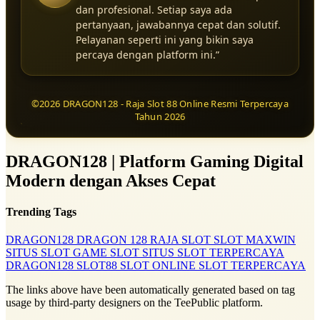
dan profesional. Setiap saya ada
pertanyaan, jawabannya cepat dan solutif.
Pelayanan seperti ini yang bikin saya
percaya dengan platform ini.”
©2026 DRAGON128 - Raja Slot 88 Online Resmi Terpercaya
Tahun 2026
DRAGON128 | Platform Gaming Digital
Modern dengan Akses Cepat
Trending Tags
DRAGON128
DRAGON 128
RAJA SLOT
SLOT MAXWIN
SITUS SLOT
GAME SLOT
SITUS SLOT TERPERCAYA
DRAGON128
SLOT88
SLOT ONLINE
SLOT TERPERCAYA
The links above have been automatically generated based on tag
usage by third-party designers on the TeePublic platform.