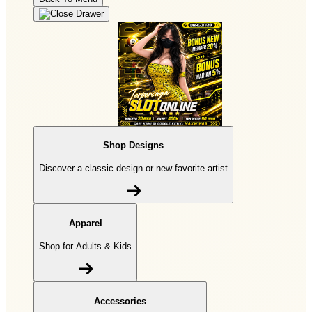
Shop Designs
Discover a classic design or new favorite artist
Apparel
Shop for Adults & Kids
Accessories