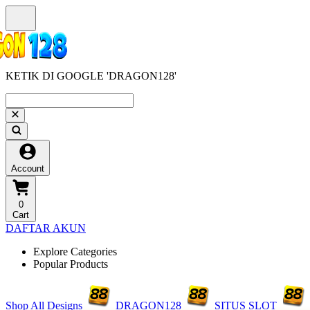
KETIK DI GOOGLE 'DRAGON128'
Account
0
Cart
DAFTAR AKUN
Explore Categories
Popular Products
Shop All Designs
DRAGON128
SITUS SLOT