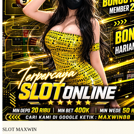
SLOT MAXWIN