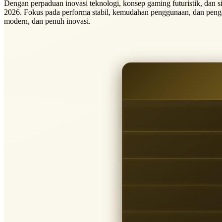
Dengan perpaduan inovasi teknologi, konsep gaming futuristik, dan s
2026. Fokus pada performa stabil, kemudahan penggunaan, dan pen
modern, dan penuh inovasi.
DRAGON128
adalah platfo
Ya, menggunakan sistem k
Bisa, platform ini mendu
Tersedia 24 jam dengan re