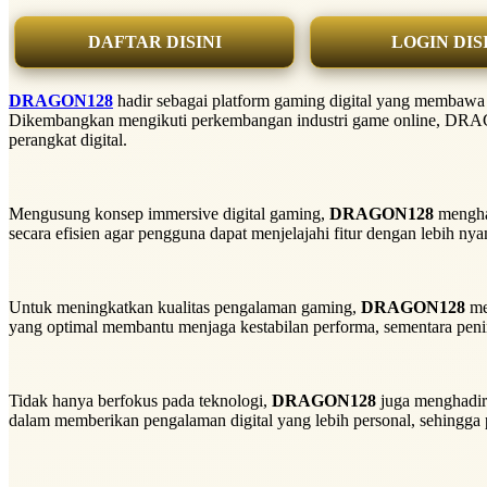
DAFTAR DISINI
LOGIN DIS
DRAGON128
hadir sebagai platform gaming digital yang membawa 
Dikembangkan mengikuti perkembangan industri game online, DRAGO
perangkat digital.
Mengusung konsep immersive digital gaming,
DRAGON128
menghad
secara efisien agar pengguna dapat menjelajahi fitur dengan lebih ny
Untuk meningkatkan kualitas pengalaman gaming,
DRAGON128
me
yang optimal membantu menjaga kestabilan performa, sementara penin
Tidak hanya berfokus pada teknologi,
DRAGON128
juga menghadirk
dalam memberikan pengalaman digital yang lebih personal, sehingga