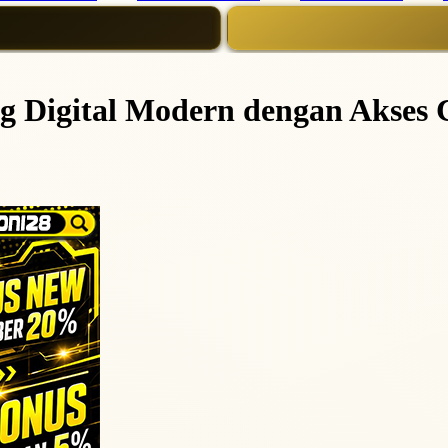
Digital Modern dengan Akses 