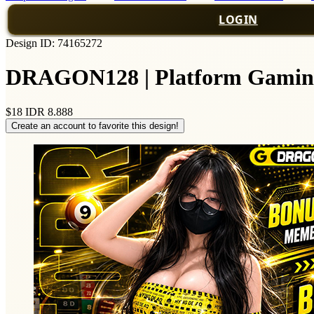
LOGIN
Design ID: 74165272
DRAGON128 | Platform Gaming 
$18
IDR 8.888
Create an account to favorite this design!