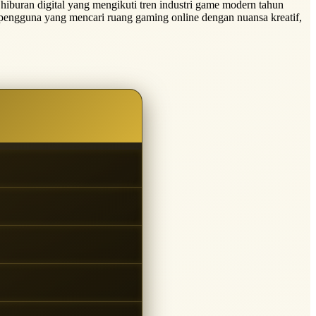
iburan digital yang mengikuti tren industri game modern tahun
ngguna yang mencari ruang gaming online dengan nuansa kreatif,
sional.