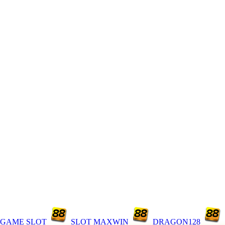
GAME SLOT
SLOT MAXWIN
DRAGON128