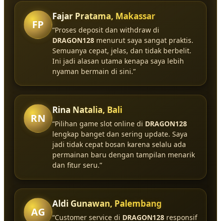
Fajar Pratama, Makassar
FP
“Proses deposit dan withdraw di
DRAGON128
menurut saya sangat praktis.
Semuanya cepat, jelas, dan tidak berbelit.
Ini jadi alasan utama kenapa saya lebih
nyaman bermain di sini.”
Rina Natalia, Bali
RN
“Pilihan game slot online di
DRAGON128
lengkap banget dan sering update. Saya
jadi tidak cepat bosan karena selalu ada
permainan baru dengan tampilan menarik
dan fitur seru.”
Aldi Gunawan, Palembang
AG
“Customer service di
DRAGON128
responsif