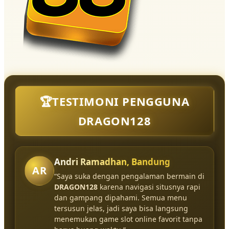
🏆TESTIMONI PENGGUNA
DRAGON128
Andri Ramadhan, Bandung
AR
“Saya suka dengan pengalaman bermain di
DRAGON128
karena navigasi situsnya rapi
dan gampang dipahami. Semua menu
tersusun jelas, jadi saya bisa langsung
menemukan game slot online favorit tanpa