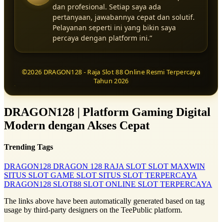
dan profesional. Setiap saya ada
pertanyaan, jawabannya cepat dan solutif.
Pelayanan seperti ini yang bikin saya
percaya dengan platform ini.”
©2026 DRAGON128 - Raja Slot 88 Online Resmi Terpercaya
Tahun 2026
DRAGON128 | Platform Gaming Digital
Modern dengan Akses Cepat
Trending Tags
DRAGON128
DRAGON 128
RAJA SLOT
SLOT MAXWIN
SITUS SLOT
GAME SLOT
SITUS SLOT TERPERCAYA
DRAGON128
SLOT88
SLOT ONLINE
SLOT TERPERCAYA
The links above have been automatically generated based on tag
usage by third-party designers on the TeePublic platform.