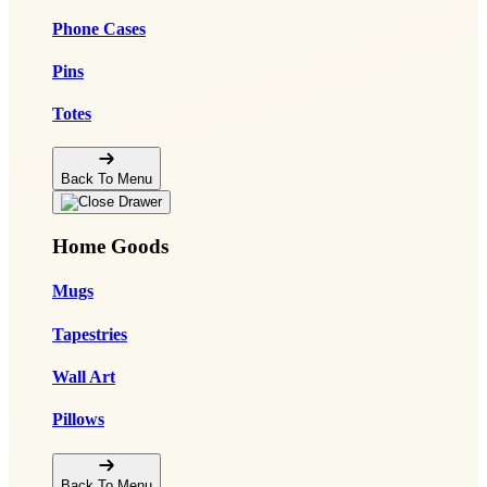
Phone Cases
Pins
Totes
Back To Menu
Home Goods
Mugs
Tapestries
Wall Art
Pillows
Back To Menu