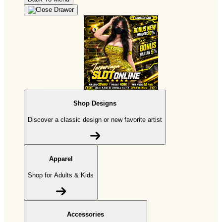
Shop Designs
Discover a classic design or new favorite artist
Apparel
Shop for Adults & Kids
Accessories