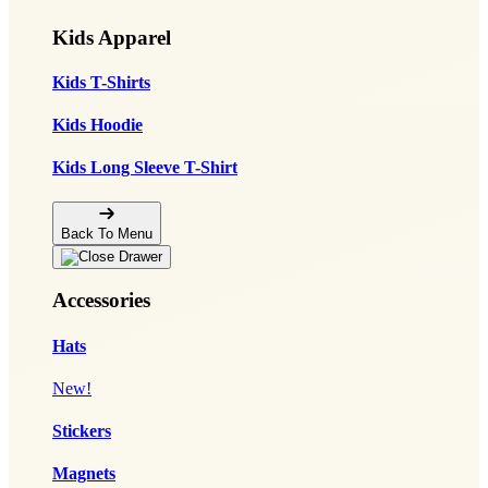
Kids Apparel
Kids T-Shirts
Kids Hoodie
Kids Long Sleeve T-Shirt
Back To Menu
Accessories
Hats
New!
Stickers
Magnets