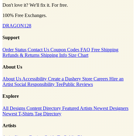
Don't love it? We'll fix it. For free.
100% Free Exchanges.
DRAGON128
Support
Order Status
Contact Us
Coupon Codes
FAQ
Free Shipping
Refunds & Returns
Shipping Info
Size Chart
About Us
About Us
Accessibility
Create a Dashery Store
Careers
Hire an
Artist
Social Responsibility
TeePublic Reviews
Explore
All Designs
Content Directory
Featured Artists
Newest Designers
Newest T-Shirts
Tag Directory
Artists