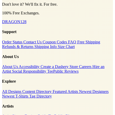
Don't love it? We'll fix it. For free.
100% Free Exchanges.
DRAGON128
Support
Order Status
Contact Us
Coupon Codes
FAQ
Free Shipping
Refunds & Returns
Shipping Info
Size Chart
About Us
About Us
Accessibility
Create a Dashery Store
Careers
Hire an
Artist
Social Responsibility
TeePublic Reviews
Explore
All Designs
Content Directory
Featured Artists
Newest Designers
Newest T-Shirts
Tag Directory
Artists