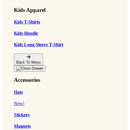
Kids Apparel
Kids T-Shirts
Kids Hoodie
Kids Long Sleeve T-Shirt
Back To Menu
Accessories
Hats
New!
Stickers
Magnets