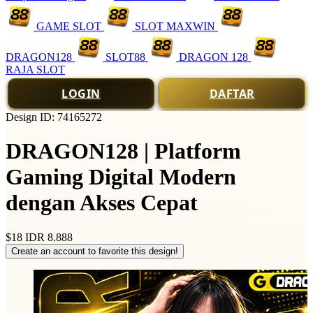
GAME SLOT
SLOT MAXWIN
DRAGON128
SLOT88
DRAGON 128
RAJA SLOT
LOGIN
DAFTAR
Design ID: 74165272
DRAGON128 | Platform
Gaming Digital Modern
dengan Akses Cepat
$18
IDR 8.888
Create an account to favorite this design!