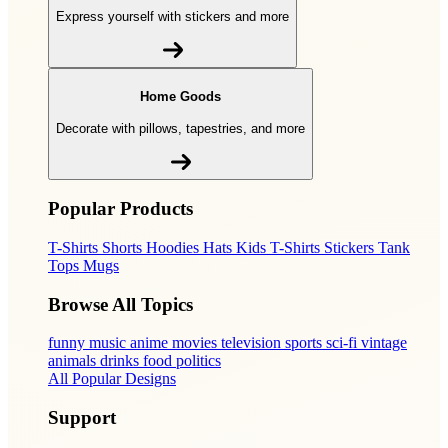
Express yourself with stickers and more
Home Goods
Decorate with pillows, tapestries, and more
Popular Products
T-Shirts
Shorts
Hoodies
Hats
Kids T-Shirts
Stickers
Tank
Tops
Mugs
Browse All Topics
funny
music
anime
movies
television
sports
sci-fi
vintage
animals
drinks
food
politics
All Popular Designs
Support