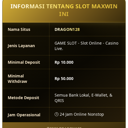
INFORMASI TENTANG SLOT MAXWIN
INI
Nama Situs
DRAGON128
GAME SLOT - Slot Online - Casino
Jenis Layanan
Live.
Minimal Deposit
Rp 10.000
Minimal
Rp 50.000
Withdraw
Semua Bank Lokal, E-Wallet, &
Metode Deposit
QRIS
🕒 24 Jam Online Nonstop
Jam Operasional