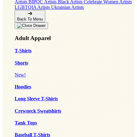
Artists
BIPOC Artists
Black Artists
Celebrate Women Artists
LGBTQIA Artists
Ukrainian Artists
Back To Menu
Adult Apparel
T-Shirts
Shorts
New!
Hoodies
Long Sleeve T-Shirts
Crewneck Sweatshirts
Tank Tops
Baseball T-Shirts