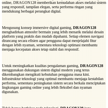
online, DRAGON128 memberikan kemudahan akses melalui sistem
yang responsif, tampilan elegan, serta performa ringan yang
mendukung berbagai perangkat digital.
Mengusung konsep immersive digital gaming,
DRAGON128
menghadirkan atmosfer bermain yang lebih menarik melalui desain
platform yang praktis dan mudah dipahami. Setiap elemen navigasi
dirancang secara efisien agar pengguna dapat menjelajahi fitur
dengan lebih nyaman, sementara teknologi optimasi membantu
menjaga kecepatan akses tetap stabil dan responsif.
Untuk meningkatkan kualitas pengalaman gaming,
DRAGON128
menggunakan dukungan sistem digital modern yang terus
dikembangkan mengikuti kebutuhan pengguna masa kini.
Infrastruktur teknologi yang optimal membantu menjaga kestabilan
performa, sementara peningkatan sistem secara berkala menciptakan
lingkungan gaming online yang lebih fleksibel dan nyaman
digunakan.