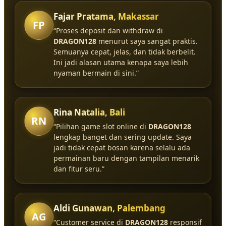
Fajar Pratama, Makassar
FP
“Proses deposit dan withdraw di
DRAGON128
menurut saya sangat praktis.
Semuanya cepat, jelas, dan tidak berbelit.
Ini jadi alasan utama kenapa saya lebih
nyaman bermain di sini.”
Rina Natalia, Bali
RN
“Pilihan game slot online di
DRAGON128
lengkap banget dan sering update. Saya
jadi tidak cepat bosan karena selalu ada
permainan baru dengan tampilan menarik
dan fitur seru.”
Aldi Gunawan, Palembang
AG
“Customer service di
DRAGON128
responsif