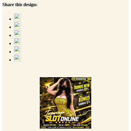
Share this design: