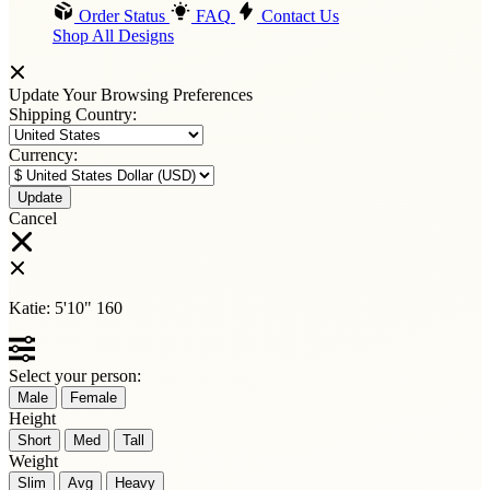
Order Status
FAQ
Contact Us
Shop All Designs
Update Your Browsing Preferences
Shipping Country:
Currency:
Cancel
Katie:
5'10"
160
Select your person:
Male
Female
Height
Short
Med
Tall
Weight
Slim
Avg
Heavy