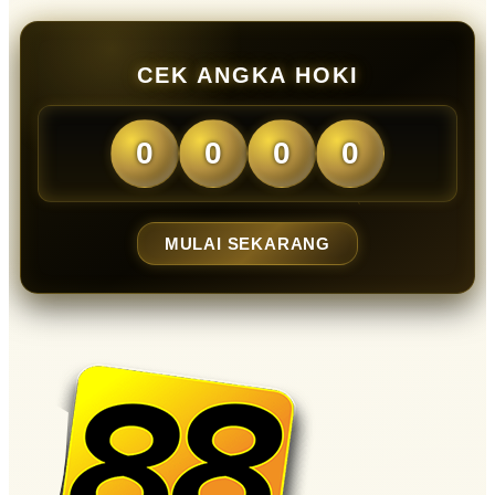
CEK ANGKA HOKI
0
0
0
0
MULAI SEKARANG