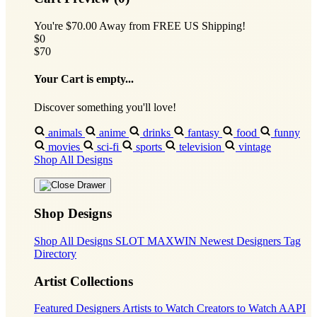
You're
$70.00
Away from
FREE US Shipping!
$0
$70
Your Cart is empty...
Discover something you'll love!
animals
anime
drinks
fantasy
food
funny
movies
sci-fi
sports
television
vintage
Shop All Designs
Shop Designs
Shop All Designs
SLOT MAXWIN
Newest Designers
Tag
Directory
Artist Collections
Featured Designers
Artists to Watch
Creators to Watch
AAPI