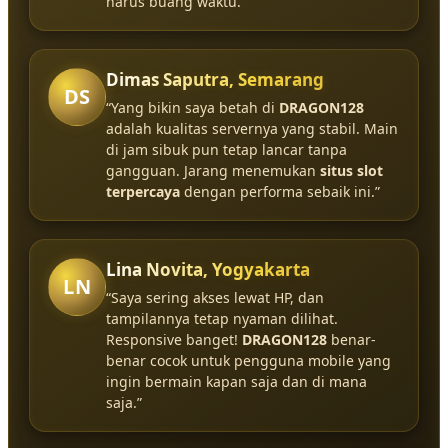
harus buang waktu.”
Dimas Saputra, Semarang
DS
“Yang bikin saya betah di
DRAGON128
adalah kualitas servernya yang stabil. Main
di jam sibuk pun tetap lancar tanpa
gangguan. Jarang menemukan
situs slot
terpercaya
dengan performa sebaik ini.”
Lina Novita, Yogyakarta
LN
“Saya sering akses lewat HP, dan
tampilannya tetap nyaman dilihat.
Responsive banget!
DRAGON128
benar-
benar cocok untuk pengguna mobile yang
ingin bermain kapan saja dan di mana
saja.”