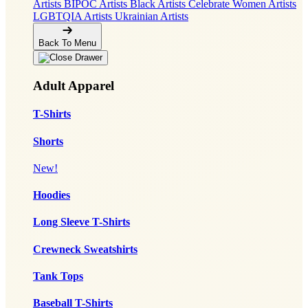
Artists
BIPOC Artists
Black Artists
Celebrate Women Artists
LGBTQIA Artists
Ukrainian Artists
Back To Menu
Adult Apparel
T-Shirts
Shorts
New!
Hoodies
Long Sleeve T-Shirts
Crewneck Sweatshirts
Tank Tops
Baseball T-Shirts