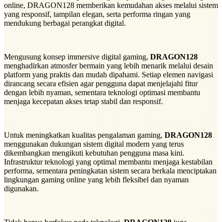
online, DRAGON128 memberikan kemudahan akses melalui sistem
yang responsif, tampilan elegan, serta performa ringan yang
mendukung berbagai perangkat digital.
Mengusung konsep immersive digital gaming,
DRAGON128
menghadirkan atmosfer bermain yang lebih menarik melalui desain
platform yang praktis dan mudah dipahami. Setiap elemen navigasi
dirancang secara efisien agar pengguna dapat menjelajahi fitur
dengan lebih nyaman, sementara teknologi optimasi membantu
menjaga kecepatan akses tetap stabil dan responsif.
Untuk meningkatkan kualitas pengalaman gaming,
DRAGON128
menggunakan dukungan sistem digital modern yang terus
dikembangkan mengikuti kebutuhan pengguna masa kini.
Infrastruktur teknologi yang optimal membantu menjaga kestabilan
performa, sementara peningkatan sistem secara berkala menciptakan
lingkungan gaming online yang lebih fleksibel dan nyaman
digunakan.