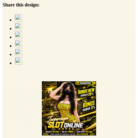
Share this design: