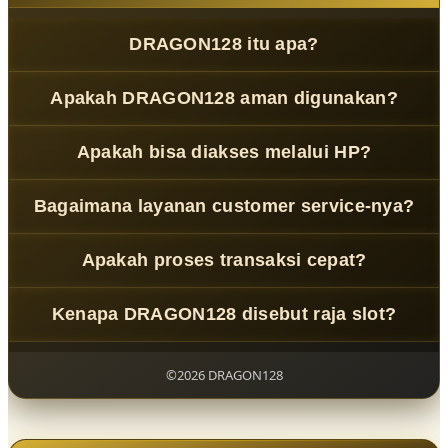
DRAGON128 itu apa?
DRAGON128
adalah platform slot online terpercaya
Apakah DRAGON128 aman digunakan?
dengan sistem modern dan layanan profesional.
Ya, menggunakan sistem keamanan berlapis untuk
Apakah bisa diakses melalui HP?
melindungi data pengguna.
Bisa, platform ini mendukung semua perangkat termasuk
Bagaimana layanan customer service-nya?
smartphone.
Tersedia 24 jam dengan respon cepat dan ramah !!
Apakah proses transaksi cepat?
Ya, deposit dan penarikan diproses dengan sistem
Kenapa DRAGON128 disebut raja slot?
otomatis yang efisien.
Karena performa stabil, fitur lengkap, dan kepercayaan
pengguna yang tinggi.
©2026 DRAGON128