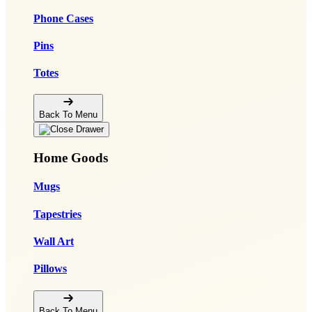
Phone Cases
Pins
Totes
Back To Menu
Home Goods
Mugs
Tapestries
Wall Art
Pillows
Back To Menu