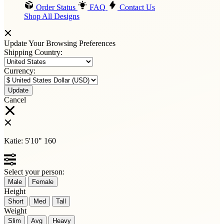
Order Status
FAQ
Contact Us
Shop All Designs
Update Your Browsing Preferences
Shipping Country:
Currency:
Cancel
Katie:
5'10"
160
Select your person:
Male
Female
Height
Short
Med
Tall
Weight
Slim
Avg
Heavy