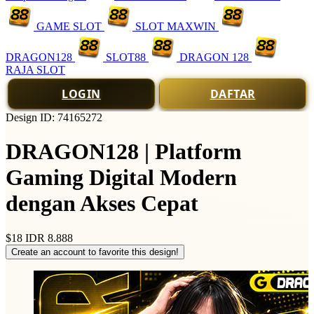
GAME SLOT
SLOT MAXWIN
DRAGON128
SLOT88
DRAGON 128
RAJA SLOT
LOGIN
DAFTAR
Design ID: 74165272
DRAGON128 | Platform
Gaming Digital Modern
dengan Akses Cepat
$18
IDR 8.888
Create an account to favorite this design!