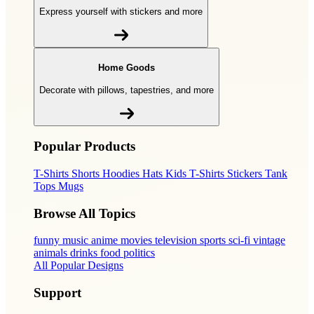
Express yourself with stickers and more
Home Goods
Decorate with pillows, tapestries, and more
Popular Products
T-Shirts
Shorts
Hoodies
Hats
Kids T-Shirts
Stickers
Tank
Tops
Mugs
Browse All Topics
funny
music
anime
movies
television
sports
sci-fi
vintage
animals
drinks
food
politics
All Popular Designs
Support