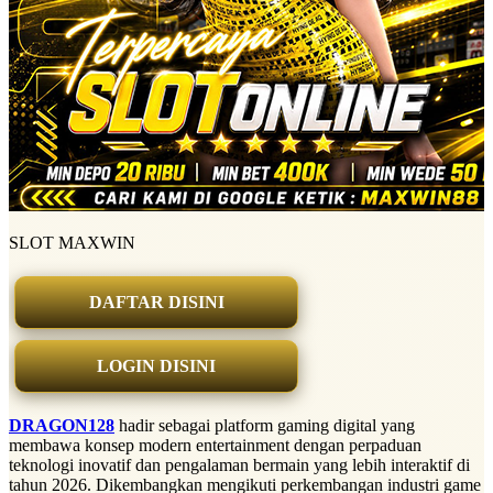
SLOT MAXWIN
DAFTAR DISINI
LOGIN DISINI
DRAGON128
hadir sebagai platform gaming digital yang
membawa konsep modern entertainment dengan perpaduan
teknologi inovatif dan pengalaman bermain yang lebih interaktif di
tahun 2026. Dikembangkan mengikuti perkembangan industri game