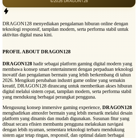
©2026 DRAGON128
DRAGON128 menyediakan pengalaman hiburan online dengan
teknologi responsif, tampilan modern, serta performa stabil untuk
aktivitas digital masa kini.
PROFIL ABOUT DRAGON128
DRAGON128
hadir sebagai platform gaming digital modern yang
membawa konsep smart entertainment dengan perpaduan teknologi
inovatif dan pengalaman bermain yang lebih berkembang di tahun
2026. Mengikuti perubahan industri game online yang semakin
kreatif, DRAGON128 dirancang untuk memberikan akses hiburan
digital melalui sistem cepat, tampilan modern, serta performa stabil
yang mendukung berbagai perangkat pengguna.
Mengusung konsep immersive gaming experience,
DRAGON128
menghadirkan atmosfer bermain yang lebih menarik melalui desain
platform yang dinamis dan mudah digunakan. Susunan fitur yang
dibuat secara efisien membantu pengguna melakukan navigasi
dengan lebih nyaman, sementara teknologi terbaru mendukung
sistem agar tetap ringan, responsif, dan optimal dalam berbagai