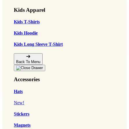
Kids Apparel
Kids T-Shirts
Kids Hoodie
Kids Long Sleeve T-Shirt
Back To Menu
Accessories
Hats
New!
Stickers
Magnets