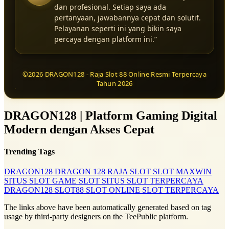
dan profesional. Setiap saya ada
pertanyaan, jawabannya cepat dan solutif.
Pelayanan seperti ini yang bikin saya
percaya dengan platform ini.”
©2026 DRAGON128 - Raja Slot 88 Online Resmi Terpercaya
Tahun 2026
DRAGON128 | Platform Gaming Digital
Modern dengan Akses Cepat
Trending Tags
DRAGON128
DRAGON 128
RAJA SLOT
SLOT MAXWIN
SITUS SLOT
GAME SLOT
SITUS SLOT TERPERCAYA
DRAGON128
SLOT88
SLOT ONLINE
SLOT TERPERCAYA
The links above have been automatically generated based on tag
usage by third-party designers on the TeePublic platform.