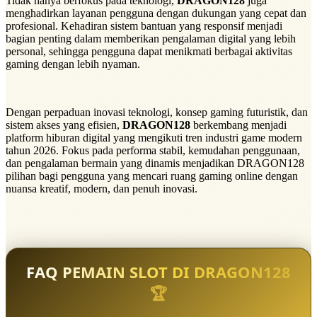
Tidak hanya berfokus pada teknologi,
DRAGON128
juga
menghadirkan layanan pengguna dengan dukungan yang cepat dan
profesional. Kehadiran sistem bantuan yang responsif menjadi
bagian penting dalam memberikan pengalaman digital yang lebih
personal, sehingga pengguna dapat menikmati berbagai aktivitas
gaming dengan lebih nyaman.
Dengan perpaduan inovasi teknologi, konsep gaming futuristik, dan
sistem akses yang efisien,
DRAGON128
berkembang menjadi
platform hiburan digital yang mengikuti tren industri game modern
tahun 2026. Fokus pada performa stabil, kemudahan penggunaan,
dan pengalaman bermain yang dinamis menjadikan DRAGON128
pilihan bagi pengguna yang mencari ruang gaming online dengan
nuansa kreatif, modern, dan penuh inovasi.
FAQ PEMAIN SLOT DI DRAGON128
🏆