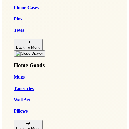
Phone Cases
Pins
Totes
Back To Menu
Home Goods
Mugs
Tapestries
Wall Art
Pillows
Back To Menu