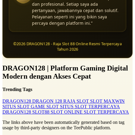
dan profesional. Setiap saya ada
pertanyaan, jawabannya cepat dan solutif.
Pelayanan seperti ini yang bikin saya
percaya dengan platform ini.”
©2026 DRAGON128 - Raja Slot 88 Online Resmi Terpercaya
Tahun 2026
DRAGON128 | Platform Gaming Digital
Modern dengan Akses Cepat
Trending Tags
DRAGON128
DRAGON 128
RAJA SLOT
SLOT MAXWIN
SITUS SLOT
GAME SLOT
SITUS SLOT TERPERCAYA
DRAGON128
SLOT88
SLOT ONLINE
SLOT TERPERCAYA
The links above have been automatically generated based on tag
usage by third-party designers on the TeePublic platform.