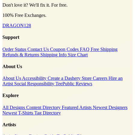
Don't love it? We'll fix it. For free.
100% Free Exchanges.
DRAGON128
Support
Order Status
Contact Us
Coupon Codes
FAQ
Free Shipping
Refunds & Returns
Shipping Info
Size Chart
About Us
About Us
Accessibility
Create a Dashery Store
Careers
Hire an
Artist
Social Responsibility
TeePublic Reviews
Explore
All Designs
Content Directory
Featured Artists
Newest Designers
Newest T-Shirts
Tag Directory
Artists