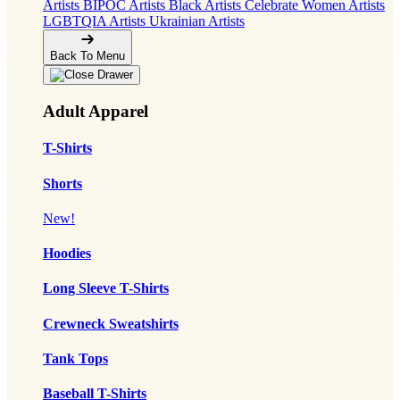
Artists
BIPOC Artists
Black Artists
Celebrate Women Artists
LGBTQIA Artists
Ukrainian Artists
Back To Menu
Adult Apparel
T-Shirts
Shorts
New!
Hoodies
Long Sleeve T-Shirts
Crewneck Sweatshirts
Tank Tops
Baseball T-Shirts