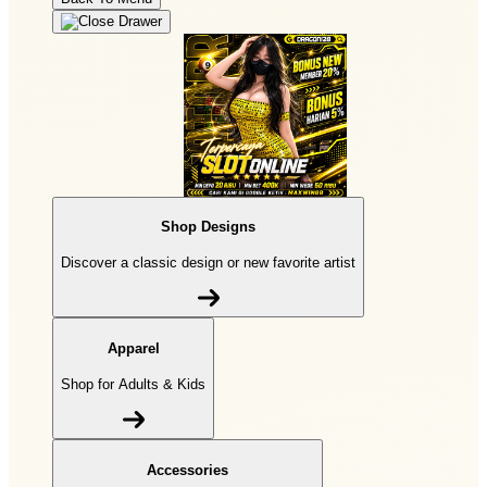
Shop Designs
Discover a classic design or new favorite artist
Apparel
Shop for Adults & Kids
Accessories