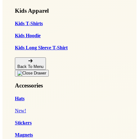
Kids Apparel
Kids T-Shirts
Kids Hoodie
Kids Long Sleeve T-Shirt
Back To Menu
Accessories
Hats
New!
Stickers
Magnets