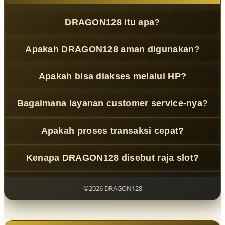
DRAGON128 itu apa?
DRAGON128
adalah platform slot online terpercaya
Apakah DRAGON128 aman digunakan?
dengan sistem modern dan layanan profesional.
Ya, menggunakan sistem keamanan berlapis untuk
Apakah bisa diakses melalui HP?
melindungi data pengguna.
Bisa, platform ini mendukung semua perangkat termasuk
Bagaimana layanan customer service-nya?
smartphone.
Tersedia 24 jam dengan respon cepat dan ramah !!
Apakah proses transaksi cepat?
Ya, deposit dan penarikan diproses dengan sistem
Kenapa DRAGON128 disebut raja slot?
otomatis yang efisien.
Karena performa stabil, fitur lengkap, dan kepercayaan
pengguna yang tinggi.
©2026 DRAGON128