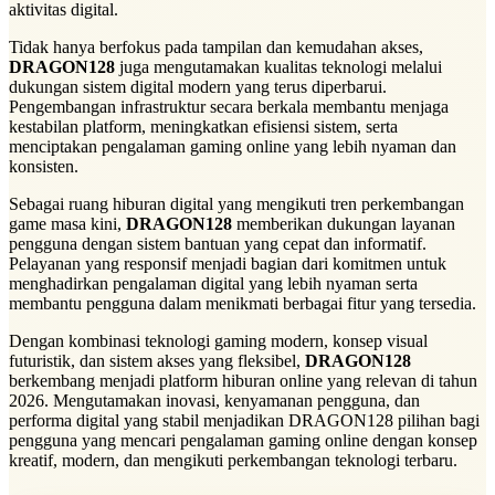
aktivitas digital.
Tidak hanya berfokus pada tampilan dan kemudahan akses,
DRAGON128
juga mengutamakan kualitas teknologi melalui
dukungan sistem digital modern yang terus diperbarui.
Pengembangan infrastruktur secara berkala membantu menjaga
kestabilan platform, meningkatkan efisiensi sistem, serta
menciptakan pengalaman gaming online yang lebih nyaman dan
konsisten.
Sebagai ruang hiburan digital yang mengikuti tren perkembangan
game masa kini,
DRAGON128
memberikan dukungan layanan
pengguna dengan sistem bantuan yang cepat dan informatif.
Pelayanan yang responsif menjadi bagian dari komitmen untuk
menghadirkan pengalaman digital yang lebih nyaman serta
membantu pengguna dalam menikmati berbagai fitur yang tersedia.
Dengan kombinasi teknologi gaming modern, konsep visual
futuristik, dan sistem akses yang fleksibel,
DRAGON128
berkembang menjadi platform hiburan online yang relevan di tahun
2026. Mengutamakan inovasi, kenyamanan pengguna, dan
performa digital yang stabil menjadikan DRAGON128 pilihan bagi
pengguna yang mencari pengalaman gaming online dengan konsep
kreatif, modern, dan mengikuti perkembangan teknologi terbaru.