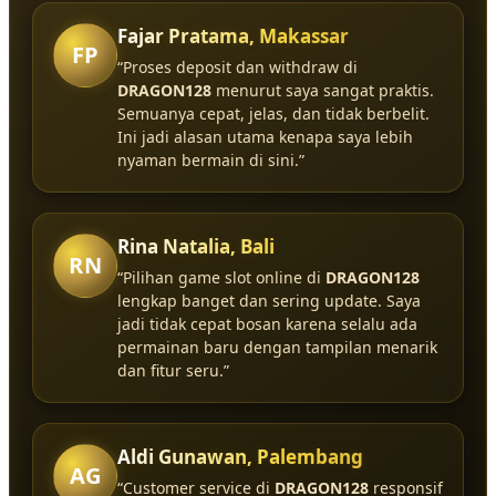
Fajar Pratama, Makassar
FP
“Proses deposit dan withdraw di
DRAGON128
menurut saya sangat praktis.
Semuanya cepat, jelas, dan tidak berbelit.
Ini jadi alasan utama kenapa saya lebih
nyaman bermain di sini.”
Rina Natalia, Bali
RN
“Pilihan game slot online di
DRAGON128
lengkap banget dan sering update. Saya
jadi tidak cepat bosan karena selalu ada
permainan baru dengan tampilan menarik
dan fitur seru.”
Aldi Gunawan, Palembang
AG
“Customer service di
DRAGON128
responsif