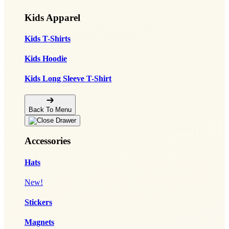
Kids Apparel
Kids T-Shirts
Kids Hoodie
Kids Long Sleeve T-Shirt
Back To Menu
Accessories
Hats
New!
Stickers
Magnets