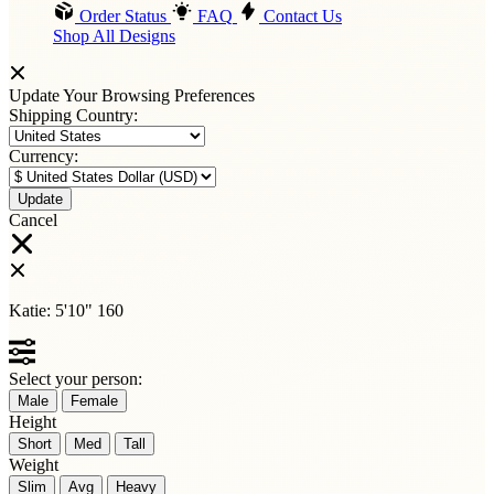
Order Status
FAQ
Contact Us
Shop All Designs
Update Your Browsing Preferences
Shipping Country:
Currency:
Cancel
Katie:
5'10"
160
Select your person:
Male
Female
Height
Short
Med
Tall
Weight
Slim
Avg
Heavy