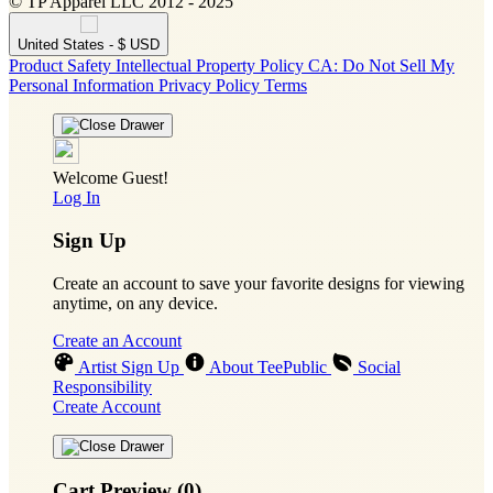
© TP Apparel LLC 2012 - 2025
United States - $ USD
Product Safety
Intellectual Property Policy
CA: Do Not Sell My
Personal Information
Privacy Policy
Terms
Welcome Guest!
Log In
Sign Up
Create an account to save your favorite designs for viewing
anytime, on any device.
Create an Account
Artist Sign Up
About TeePublic
Social
Responsibility
Create Account
Cart Preview (0)