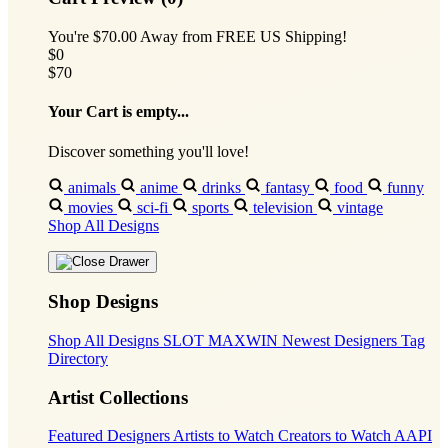
You're
$70.00
Away from
FREE US Shipping!
$0
$70
Your Cart is empty...
Discover something you'll love!
animals
anime
drinks
fantasy
food
funny
movies
sci-fi
sports
television
vintage
Shop All Designs
Shop Designs
Shop All Designs
SLOT MAXWIN
Newest Designers
Tag
Directory
Artist Collections
Featured Designers
Artists to Watch
Creators to Watch
AAPI