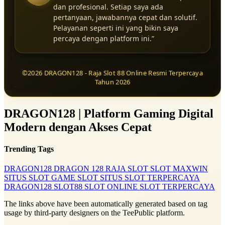
dan profesional. Setiap saya ada
pertanyaan, jawabannya cepat dan solutif.
Pelayanan seperti ini yang bikin saya
percaya dengan platform ini.”
©2026 DRAGON128 - Raja Slot 88 Online Resmi Terpercaya
Tahun 2026
DRAGON128 | Platform Gaming Digital
Modern dengan Akses Cepat
Trending Tags
DRAGON128
DRAGON 128
RAJA SLOT
SLOT MAXWIN
SITUS SLOT
GAME SLOT
SITUS SLOT TERPERCAYA
DRAGON128
SLOT88
SLOT ONLINE
SLOT TERPERCAYA
The links above have been automatically generated based on tag
usage by third-party designers on the TeePublic platform.