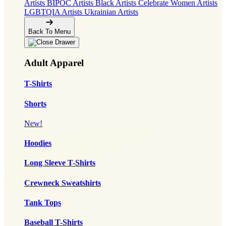
Artists
BIPOC Artists
Black Artists
Celebrate Women Artists
LGBTQIA Artists
Ukrainian Artists
Back To Menu
Adult Apparel
T-Shirts
Shorts
New!
Hoodies
Long Sleeve T-Shirts
Crewneck Sweatshirts
Tank Tops
Baseball T-Shirts