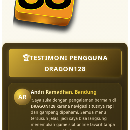
🏆TESTIMONI PENGGUNA
DRAGON128
Andri Ramadhan, Bandung
AR
“Saya suka dengan pengalaman bermain di
DRAGON128
karena navigasi situsnya rapi
dan gampang dipahami. Semua menu
tersusun jelas, jadi saya bisa langsung
menemukan game slot online favorit tanpa