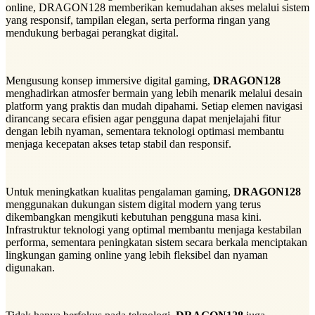
online, DRAGON128 memberikan kemudahan akses melalui sistem
yang responsif, tampilan elegan, serta performa ringan yang
mendukung berbagai perangkat digital.
Mengusung konsep immersive digital gaming,
DRAGON128
menghadirkan atmosfer bermain yang lebih menarik melalui desain
platform yang praktis dan mudah dipahami. Setiap elemen navigasi
dirancang secara efisien agar pengguna dapat menjelajahi fitur
dengan lebih nyaman, sementara teknologi optimasi membantu
menjaga kecepatan akses tetap stabil dan responsif.
Untuk meningkatkan kualitas pengalaman gaming,
DRAGON128
menggunakan dukungan sistem digital modern yang terus
dikembangkan mengikuti kebutuhan pengguna masa kini.
Infrastruktur teknologi yang optimal membantu menjaga kestabilan
performa, sementara peningkatan sistem secara berkala menciptakan
lingkungan gaming online yang lebih fleksibel dan nyaman
digunakan.