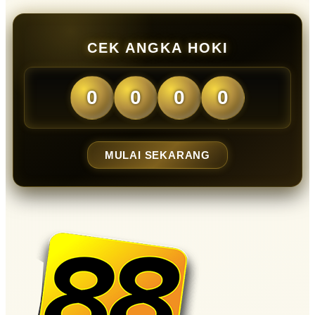
CEK ANGKA HOKI
0
0
0
0
MULAI SEKARANG