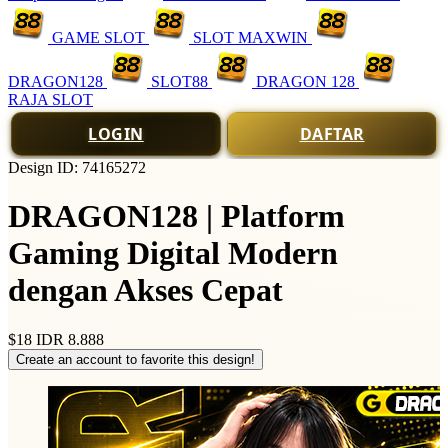
GAME SLOT
SLOT MAXWIN
DRAGON128
SLOT88
DRAGON 128
RAJA SLOT
LOGIN
DAFTAR
Design ID: 74165272
DRAGON128 | Platform
Gaming Digital Modern
dengan Akses Cepat
$18
IDR 8.888
Create an account to favorite this design!