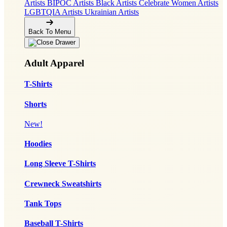
Artists
BIPOC Artists
Black Artists
Celebrate Women Artists
LGBTQIA Artists
Ukrainian Artists
Back To Menu
Adult Apparel
T-Shirts
Shorts
New!
Hoodies
Long Sleeve T-Shirts
Crewneck Sweatshirts
Tank Tops
Baseball T-Shirts