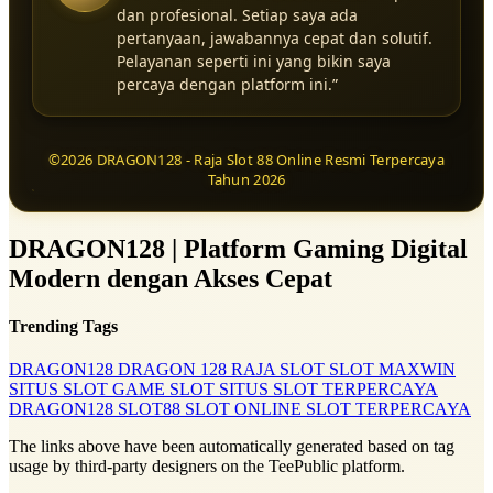
dan profesional. Setiap saya ada
pertanyaan, jawabannya cepat dan solutif.
Pelayanan seperti ini yang bikin saya
percaya dengan platform ini.”
©2026 DRAGON128 - Raja Slot 88 Online Resmi Terpercaya
Tahun 2026
DRAGON128 | Platform Gaming Digital
Modern dengan Akses Cepat
Trending Tags
DRAGON128
DRAGON 128
RAJA SLOT
SLOT MAXWIN
SITUS SLOT
GAME SLOT
SITUS SLOT TERPERCAYA
DRAGON128
SLOT88
SLOT ONLINE
SLOT TERPERCAYA
The links above have been automatically generated based on tag
usage by third-party designers on the TeePublic platform.