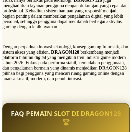
Tidak hanya berfokus pada teknologi,
DRAGON128
juga
menghadirkan layanan pengguna dengan dukungan yang cepat dan
profesional. Kehadiran sistem bantuan yang responsif menjadi
bagian penting dalam memberikan pengalaman digital yang lebih
personal, sehingga pengguna dapat menikmati berbagai aktivitas
gaming dengan lebih nyaman.
Dengan perpaduan inovasi teknologi, konsep gaming futuristik, dan
sistem akses yang efisien,
DRAGON128
berkembang menjadi
platform hiburan digital yang mengikuti tren industri game modern
tahun 2026. Fokus pada performa stabil, kemudahan penggunaan,
dan pengalaman bermain yang dinamis menjadikan DRAGON128
pilihan bagi pengguna yang mencari ruang gaming online dengan
nuansa kreatif, modern, dan penuh inovasi.
FAQ PEMAIN SLOT DI DRAGON128
🏆