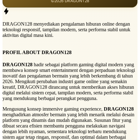
©2026 DRAGON128
DRAGON128 menyediakan pengalaman hiburan online dengan
teknologi responsif, tampilan modern, serta performa stabil untuk
aktivitas digital masa kini.
PROFIL ABOUT DRAGON128
DRAGON128
hadir sebagai platform gaming digital modern yang
membawa konsep smart entertainment dengan perpaduan teknologi
inovatif dan pengalaman bermain yang lebih berkembang di tahun
2026. Mengikuti perubahan industri game online yang semakin
kreatif, DRAGON128 dirancang untuk memberikan akses hiburan
digital melalui sistem cepat, tampilan modern, serta performa stabil
yang mendukung berbagai perangkat pengguna.
Mengusung konsep immersive gaming experience,
DRAGON128
menghadirkan atmosfer bermain yang lebih menarik melalui desain
platform yang dinamis dan mudah digunakan. Susunan fitur yang
dibuat secara efisien membantu pengguna melakukan navigasi
dengan lebih nyaman, sementara teknologi terbaru mendukung
sistem agar tetap ringan, responsif, dan optimal dalam berbagai