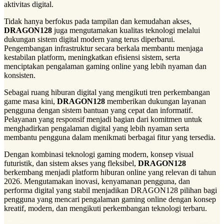
aktivitas digital.
Tidak hanya berfokus pada tampilan dan kemudahan akses,
DRAGON128
juga mengutamakan kualitas teknologi melalui
dukungan sistem digital modern yang terus diperbarui.
Pengembangan infrastruktur secara berkala membantu menjaga
kestabilan platform, meningkatkan efisiensi sistem, serta
menciptakan pengalaman gaming online yang lebih nyaman dan
konsisten.
Sebagai ruang hiburan digital yang mengikuti tren perkembangan
game masa kini,
DRAGON128
memberikan dukungan layanan
pengguna dengan sistem bantuan yang cepat dan informatif.
Pelayanan yang responsif menjadi bagian dari komitmen untuk
menghadirkan pengalaman digital yang lebih nyaman serta
membantu pengguna dalam menikmati berbagai fitur yang tersedia.
Dengan kombinasi teknologi gaming modern, konsep visual
futuristik, dan sistem akses yang fleksibel,
DRAGON128
berkembang menjadi platform hiburan online yang relevan di tahun
2026. Mengutamakan inovasi, kenyamanan pengguna, dan
performa digital yang stabil menjadikan DRAGON128 pilihan bagi
pengguna yang mencari pengalaman gaming online dengan konsep
kreatif, modern, dan mengikuti perkembangan teknologi terbaru.