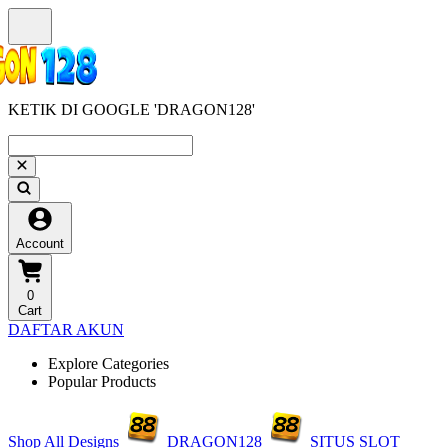
KETIK DI GOOGLE 'DRAGON128'
Account
0
Cart
DAFTAR AKUN
Explore Categories
Popular Products
Shop All Designs
DRAGON128
SITUS SLOT