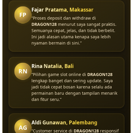
Fajar Pratama, Makassar
FP
“Proses deposit dan withdraw di
DRAGON128
menurut saya sangat praktis.
Semuanya cepat, jelas, dan tidak berbelit.
Ini jadi alasan utama kenapa saya lebih
nyaman bermain di sini.”
Rina Natalia, Bali
RN
“Pilihan game slot online di
DRAGON128
lengkap banget dan sering update. Saya
jadi tidak cepat bosan karena selalu ada
permainan baru dengan tampilan menarik
dan fitur seru.”
Aldi Gunawan, Palembang
AG
“Customer service di
DRAGON128
responsif