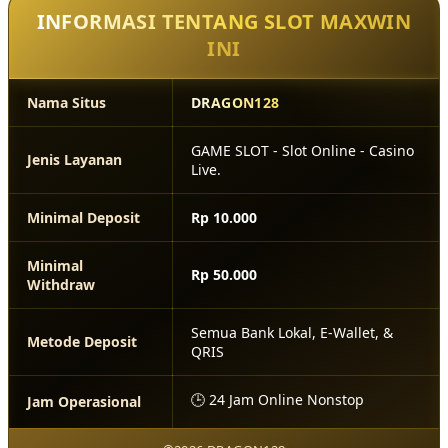
INFORMASI TENTANG SLOT MAXWIN
INI
Nama Situs
DRAGON128
GAME SLOT - Slot Online - Casino
Jenis Layanan
Live.
Minimal Deposit
Rp 10.000
Minimal
Rp 50.000
Withdraw
Semua Bank Lokal, E-Wallet, &
Metode Deposit
QRIS
🕒 24 Jam Online Nonstop
Jam Operasional