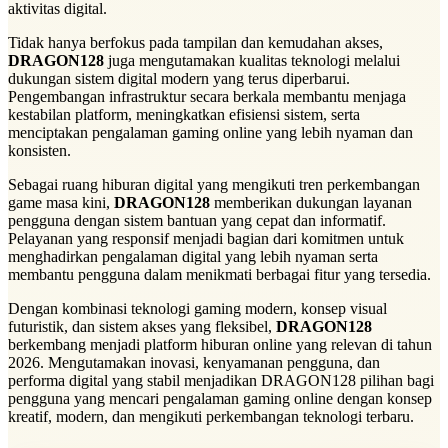
aktivitas digital.
Tidak hanya berfokus pada tampilan dan kemudahan akses,
DRAGON128
juga mengutamakan kualitas teknologi melalui
dukungan sistem digital modern yang terus diperbarui.
Pengembangan infrastruktur secara berkala membantu menjaga
kestabilan platform, meningkatkan efisiensi sistem, serta
menciptakan pengalaman gaming online yang lebih nyaman dan
konsisten.
Sebagai ruang hiburan digital yang mengikuti tren perkembangan
game masa kini,
DRAGON128
memberikan dukungan layanan
pengguna dengan sistem bantuan yang cepat dan informatif.
Pelayanan yang responsif menjadi bagian dari komitmen untuk
menghadirkan pengalaman digital yang lebih nyaman serta
membantu pengguna dalam menikmati berbagai fitur yang tersedia.
Dengan kombinasi teknologi gaming modern, konsep visual
futuristik, dan sistem akses yang fleksibel,
DRAGON128
berkembang menjadi platform hiburan online yang relevan di tahun
2026. Mengutamakan inovasi, kenyamanan pengguna, dan
performa digital yang stabil menjadikan DRAGON128 pilihan bagi
pengguna yang mencari pengalaman gaming online dengan konsep
kreatif, modern, dan mengikuti perkembangan teknologi terbaru.