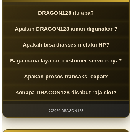
DRAGON128 itu apa?
DRAGON128
adalah platform slot online terpercaya
Apakah DRAGON128 aman digunakan?
dengan sistem modern dan layanan profesional.
Ya, menggunakan sistem keamanan berlapis untuk
Apakah bisa diakses melalui HP?
melindungi data pengguna.
Bisa, platform ini mendukung semua perangkat termasuk
Bagaimana layanan customer service-nya?
smartphone.
Tersedia 24 jam dengan respon cepat dan ramah !!
Apakah proses transaksi cepat?
Ya, deposit dan penarikan diproses dengan sistem
Kenapa DRAGON128 disebut raja slot?
otomatis yang efisien.
Karena performa stabil, fitur lengkap, dan kepercayaan
pengguna yang tinggi.
©2026 DRAGON128