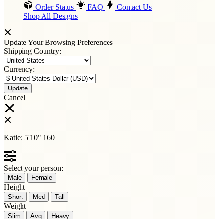
Order Status
FAQ
Contact Us
Shop All Designs
Update Your Browsing Preferences
Shipping Country:
Currency:
Cancel
Katie:
5'10"
160
Select your person:
Male
Female
Height
Short
Med
Tall
Weight
Slim
Avg
Heavy