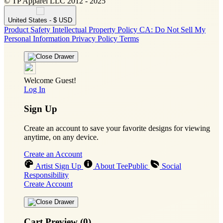
© TP Apparel LLC 2012 - 2025
United States - $ USD
Product Safety
Intellectual Property Policy
CA: Do Not Sell My
Personal Information
Privacy Policy
Terms
Welcome Guest!
Log In
Sign Up
Create an account to save your favorite designs for viewing
anytime, on any device.
Create an Account
Artist Sign Up
About TeePublic
Social
Responsibility
Create Account
Cart Preview (0)