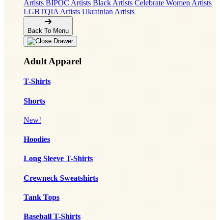
Artists
BIPOC Artists
Black Artists
Celebrate Women Artists
LGBTQIA Artists
Ukrainian Artists
Back To Menu
Adult Apparel
T-Shirts
Shorts
New!
Hoodies
Long Sleeve T-Shirts
Crewneck Sweatshirts
Tank Tops
Baseball T-Shirts