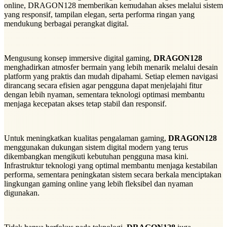
online, DRAGON128 memberikan kemudahan akses melalui sistem
yang responsif, tampilan elegan, serta performa ringan yang
mendukung berbagai perangkat digital.
Mengusung konsep immersive digital gaming,
DRAGON128
menghadirkan atmosfer bermain yang lebih menarik melalui desain
platform yang praktis dan mudah dipahami. Setiap elemen navigasi
dirancang secara efisien agar pengguna dapat menjelajahi fitur
dengan lebih nyaman, sementara teknologi optimasi membantu
menjaga kecepatan akses tetap stabil dan responsif.
Untuk meningkatkan kualitas pengalaman gaming,
DRAGON128
menggunakan dukungan sistem digital modern yang terus
dikembangkan mengikuti kebutuhan pengguna masa kini.
Infrastruktur teknologi yang optimal membantu menjaga kestabilan
performa, sementara peningkatan sistem secara berkala menciptakan
lingkungan gaming online yang lebih fleksibel dan nyaman
digunakan.