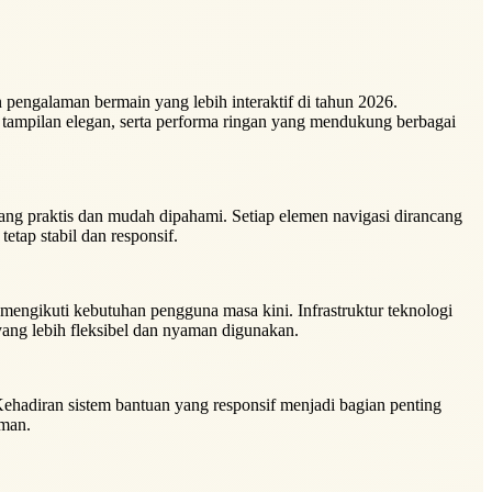
pengalaman bermain yang lebih interaktif di tahun 2026.
mpilan elegan, serta performa ringan yang mendukung berbagai
ang praktis dan mudah dipahami. Setiap elemen navigasi dirancang
etap stabil dan responsif.
ngikuti kebutuhan pengguna masa kini. Infrastruktur teknologi
ang lebih fleksibel dan nyaman digunakan.
hadiran sistem bantuan yang responsif menjadi bagian penting
aman.