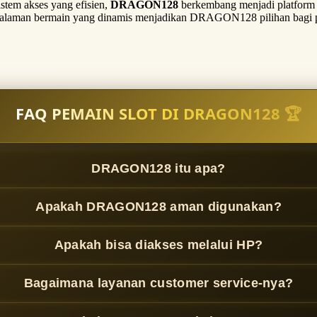
istem akses yang efisien,
DRAGON128
berkembang menjadi platform h
galaman bermain yang dinamis menjadikan DRAGON128 pilihan bagi pe
FAQ PEMAIN SLOT DI DRAGON128 🏆
DRAGON128 itu apa?
rm slot online terpercaya dengan sistem modern dan layanan profe
Apakah DRAGON128 aman digunakan?
eamanan berlapis untuk melindungi data pengguna.
Apakah bisa diakses melalui HP?
kung semua perangkat termasuk smartphone.
Bagaimana layanan customer service-nya?
spon cepat dan ramah !!