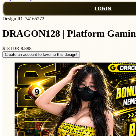
LOGIN
Design ID: 74165272
DRAGON128 | Platform Gaming 
$18
IDR 8.888
Create an account to favorite this design!