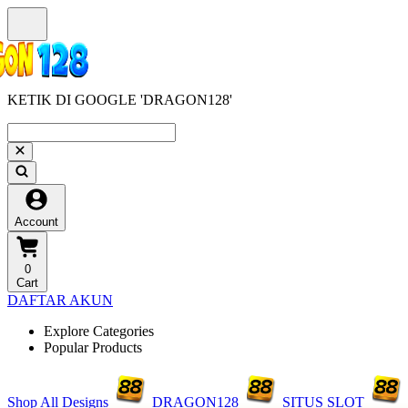
KETIK DI GOOGLE 'DRAGON128'
Account
0
Cart
DAFTAR AKUN
Explore Categories
Popular Products
Shop All Designs
DRAGON128
SITUS SLOT