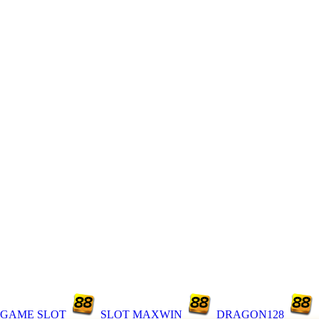
GAME SLOT
SLOT MAXWIN
DRAGON128