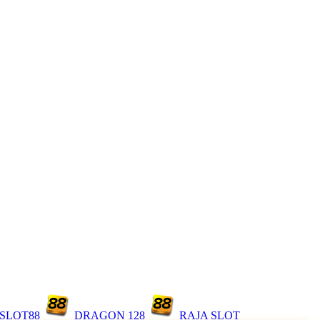
SLOT88
DRAGON 128
RAJA SLOT