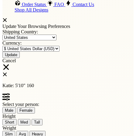
Order Status
FAQ
Contact Us
Shop All Designs
Update Your Browsing Preferences
Shipping Country:
Currency:
Cancel
Katie:
5'10"
160
Select your person:
Male
Female
Height
Short
Med
Tall
Weight
Slim
Avg
Heavy