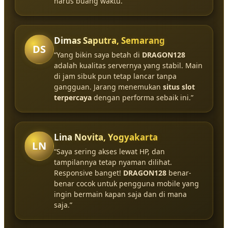
harus buang waktu.”
Dimas Saputra, Semarang
DS
“Yang bikin saya betah di
DRAGON128
adalah kualitas servernya yang stabil. Main
di jam sibuk pun tetap lancar tanpa
gangguan. Jarang menemukan
situs slot
terpercaya
dengan performa sebaik ini.”
Lina Novita, Yogyakarta
LN
“Saya sering akses lewat HP, dan
tampilannya tetap nyaman dilihat.
Responsive banget!
DRAGON128
benar-
benar cocok untuk pengguna mobile yang
ingin bermain kapan saja dan di mana
saja.”