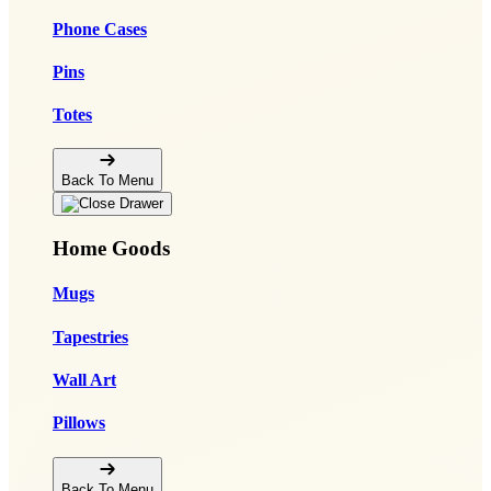
Phone Cases
Pins
Totes
Back To Menu
Home Goods
Mugs
Tapestries
Wall Art
Pillows
Back To Menu