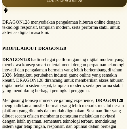
©2026 DRAGON128
DRAGON128 menyediakan pengalaman hiburan online dengan
teknologi responsif, tampilan modern, serta performa stabil untuk
aktivitas digital masa kini.
PROFIL ABOUT DRAGON128
DRAGON128
hadir sebagai platform gaming digital modern yang
membawa konsep smart entertainment dengan perpaduan teknologi
inovatif dan pengalaman bermain yang lebih berkembang di tahun
2026. Mengikuti perubahan industri game online yang semakin
kreatif, DRAGON128 dirancang untuk memberikan akses hiburan
digital melalui sistem cepat, tampilan modern, serta performa stabil
yang mendukung berbagai perangkat pengguna.
Mengusung konsep immersive gaming experience,
DRAGON128
menghadirkan atmosfer bermain yang lebih menarik melalui desain
platform yang dinamis dan mudah digunakan. Susunan fitur yang
dibuat secara efisien membantu pengguna melakukan navigasi
dengan lebih nyaman, sementara teknologi terbaru mendukung
sistem agar tetap ringan, responsif, dan optimal dalam berbagai