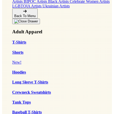
Artists
BIPOC Artists
Black Artists
Celebrate Women Artists
LGBTQIA Artists
Ukrainian Artists
Back To Menu
Adult Apparel
T-Shirts
Shorts
New!
Hoodies
Long Sleeve T-Shirts
Crewneck Sweatshirts
Tank Tops
Baseball T-Shirts