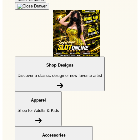
Shop Designs
Discover a classic design or new favorite artist
Apparel
Shop for Adults & Kids
Accessories