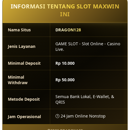
INFORMASI TENTANG SLOT MAXWIN
INI
Nama Situs
DRAGON128
GAME SLOT - Slot Online - Casino
Jenis Layanan
Live.
Minimal Deposit
Rp 10.000
Minimal
Rp 50.000
Withdraw
Semua Bank Lokal, E-Wallet, &
Metode Deposit
QRIS
🕒 24 Jam Online Nonstop
Jam Operasional