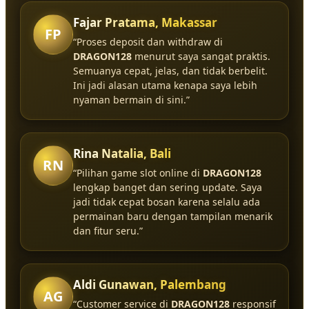
Fajar Pratama, Makassar
FP
“Proses deposit dan withdraw di
DRAGON128
menurut saya sangat praktis.
Semuanya cepat, jelas, dan tidak berbelit.
Ini jadi alasan utama kenapa saya lebih
nyaman bermain di sini.”
Rina Natalia, Bali
RN
“Pilihan game slot online di
DRAGON128
lengkap banget dan sering update. Saya
jadi tidak cepat bosan karena selalu ada
permainan baru dengan tampilan menarik
dan fitur seru.”
Aldi Gunawan, Palembang
AG
“Customer service di
DRAGON128
responsif