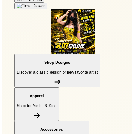
Shop Designs
Discover a classic design or new favorite artist
Apparel
Shop for Adults & Kids
Accessories