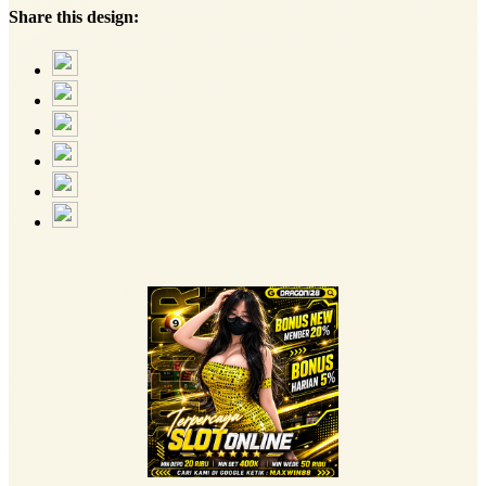
Share this design: