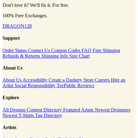
Don't love it? We'll fix it. For free.
100% Free Exchanges.
DRAGON128
Support
Order Status
Contact Us
Coupon Codes
FAQ
Free Shipping
Refunds & Returns
Shipping Info
Size Chart
About Us
About Us
Accessibility
Create a Dashery Store
Careers
Hire an
Artist
Social Responsibility
TeePublic Reviews
Explore
All Designs
Content Directory
Featured Artists
Newest Designers
Newest T-Shirts
Tag Directory
Artists