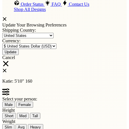
Order Status
FAQ
Contact Us
Shop All Designs
Update Your Browsing Preferences
Shipping Country:
Currency:
Cancel
Katie:
5'10"
160
Select your person:
Male
Female
Height
Short
Med
Tall
Weight
Slim
Avg
Heavy