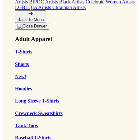
Artists
BIPOC Artists
Black Artists
Celebrate Women Artists
LGBTQIA Artists
Ukrainian Artists
Back To Menu
Adult Apparel
T-Shirts
Shorts
New!
Hoodies
Long Sleeve T-Shirts
Crewneck Sweatshirts
Tank Tops
Baseball T-Shirts