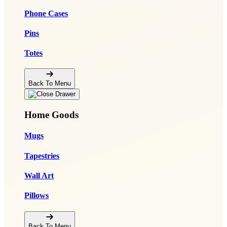
Phone Cases
Pins
Totes
Back To Menu
Home Goods
Mugs
Tapestries
Wall Art
Pillows
Back To Menu