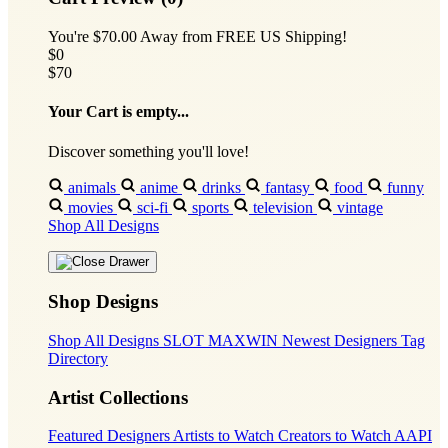
You're
$70.00
Away from
FREE US Shipping!
$0
$70
Your Cart is empty...
Discover something you'll love!
animals
anime
drinks
fantasy
food
funny
movies
sci-fi
sports
television
vintage
Shop All Designs
Shop Designs
Shop All Designs
SLOT MAXWIN
Newest Designers
Tag
Directory
Artist Collections
Featured Designers
Artists to Watch
Creators to Watch
AAPI