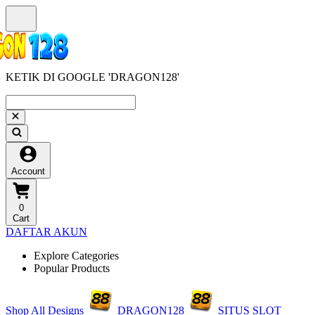
KETIK DI GOOGLE 'DRAGON128'
Account
0
Cart
DAFTAR AKUN
Explore Categories
Popular Products
Shop All Designs
DRAGON128
SITUS SLOT