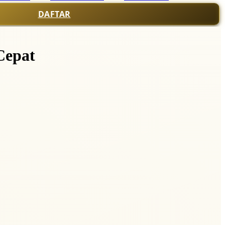
DAFTAR
Cepat