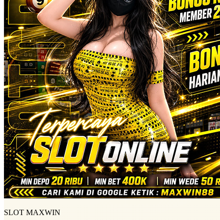
SLOT MAXWIN