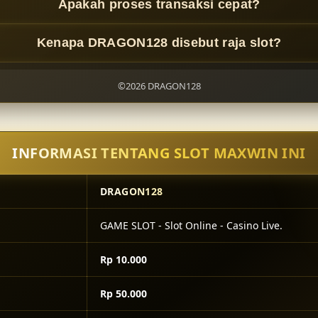
Apakah proses transaksi cepat?
diproses dengan sistem otomatis yang efisien.
Kenapa DRAGON128 disebut raja slot?
tur lengkap, dan kepercayaan pengguna yang tinggi.
©2026 DRAGON128
INFORMASI TENTANG SLOT MAXWIN INI
DRAGON128
GAME SLOT - Slot Online - Casino Live.
Rp 10.000
Rp 50.000