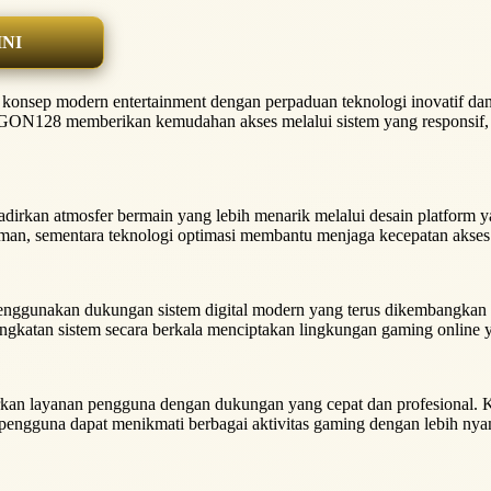
INI
konsep modern entertainment dengan perpaduan teknologi inovatif dan 
N128 memberikan kemudahan akses melalui sistem yang responsif, ta
irkan atmosfer bermain yang lebih menarik melalui desain platform y
aman, sementara teknologi optimasi membantu menjaga kecepatan akses t
nggunakan dukungan sistem digital modern yang terus dikembangkan me
gkatan sistem secara berkala menciptakan lingkungan gaming online y
an layanan pengguna dengan dukungan yang cepat dan profesional. Ke
 pengguna dapat menikmati berbagai aktivitas gaming dengan lebih ny