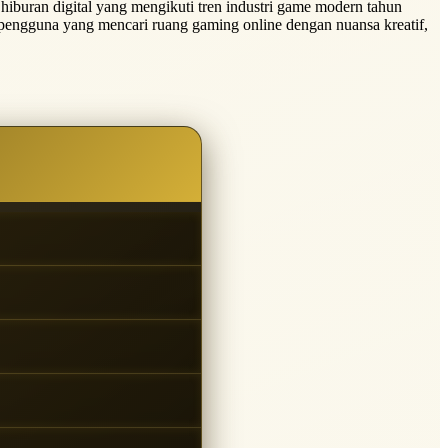
iburan digital yang mengikuti tren industri game modern tahun
ngguna yang mencari ruang gaming online dengan nuansa kreatif,
sional.