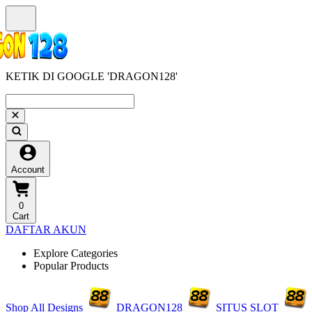
KETIK DI GOOGLE 'DRAGON128'
Account
0
Cart
DAFTAR AKUN
Explore Categories
Popular Products
Shop All Designs
DRAGON128
SITUS SLOT