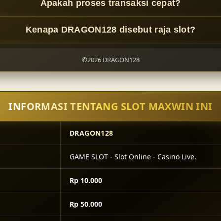
Apakah proses transaksi cepat?
diproses dengan sistem otomatis yang efisien.
Kenapa DRAGON128 disebut raja slot?
tur lengkap, dan kepercayaan pengguna yang tinggi.
©2026 DRAGON128
INFORMASI TENTANG SLOT MAXWIN INI
DRAGON128
GAME SLOT - Slot Online - Casino Live.
Rp 10.000
Rp 50.000