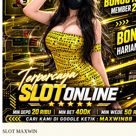
SLOT MAXWIN