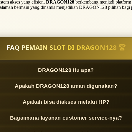
istem akses yang efisien,
DRAGON128
berkembang menjadi platform h
galaman bermain yang dinamis menjadikan DRAGON128 pilihan bagi pe
FAQ PEMAIN SLOT DI DRAGON128 🏆
DRAGON128 itu apa?
rm slot online terpercaya dengan sistem modern dan layanan profe
Apakah DRAGON128 aman digunakan?
eamanan berlapis untuk melindungi data pengguna.
Apakah bisa diakses melalui HP?
kung semua perangkat termasuk smartphone.
Bagaimana layanan customer service-nya?
spon cepat dan ramah !!