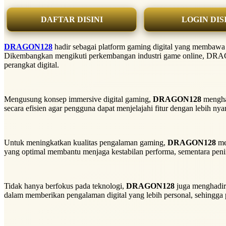
DAFTAR DISINI
LOGIN DIS
DRAGON128
hadir sebagai platform gaming digital yang membawa 
Dikembangkan mengikuti perkembangan industri game online, DRAGO
perangkat digital.
Mengusung konsep immersive digital gaming,
DRAGON128
menghad
secara efisien agar pengguna dapat menjelajahi fitur dengan lebih ny
Untuk meningkatkan kualitas pengalaman gaming,
DRAGON128
me
yang optimal membantu menjaga kestabilan performa, sementara penin
Tidak hanya berfokus pada teknologi,
DRAGON128
juga menghadirk
dalam memberikan pengalaman digital yang lebih personal, sehingga