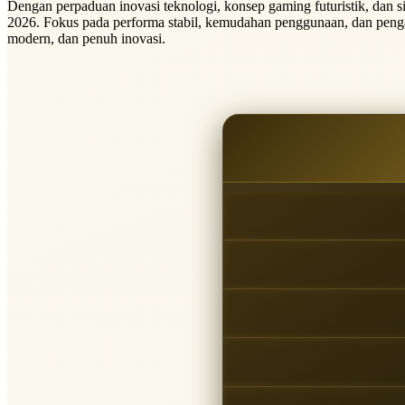
Dengan perpaduan inovasi teknologi, konsep gaming futuristik, dan s
2026. Fokus pada performa stabil, kemudahan penggunaan, dan pen
modern, dan penuh inovasi.
DRAGON128
adalah platfo
Ya, menggunakan sistem k
Bisa, platform ini mendu
Tersedia 24 jam dengan re