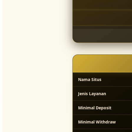
Ya, deposit dan penarikan 
Karena performa stabil, fi
Nama Situs
Jenis Layanan
Minimal Deposit
Minimal Withdraw