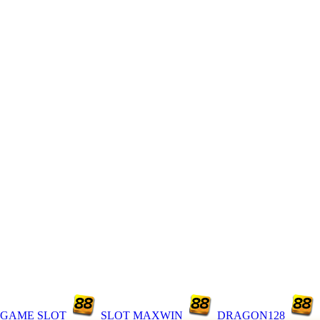
GAME SLOT
SLOT MAXWIN
DRAGON128