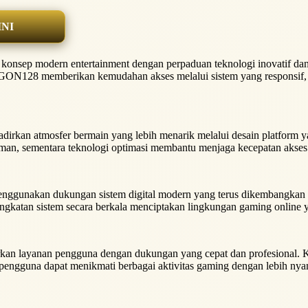
INI
konsep modern entertainment dengan perpaduan teknologi inovatif dan 
N128 memberikan kemudahan akses melalui sistem yang responsif, ta
irkan atmosfer bermain yang lebih menarik melalui desain platform y
aman, sementara teknologi optimasi membantu menjaga kecepatan akses t
nggunakan dukungan sistem digital modern yang terus dikembangkan me
gkatan sistem secara berkala menciptakan lingkungan gaming online y
an layanan pengguna dengan dukungan yang cepat dan profesional. Ke
 pengguna dapat menikmati berbagai aktivitas gaming dengan lebih ny