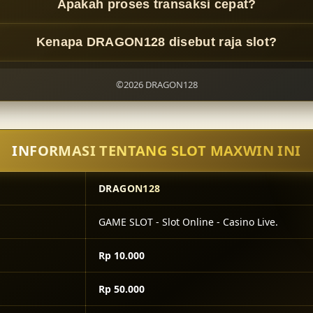
Apakah proses transaksi cepat?
diproses dengan sistem otomatis yang efisien.
Kenapa DRAGON128 disebut raja slot?
tur lengkap, dan kepercayaan pengguna yang tinggi.
©2026 DRAGON128
INFORMASI TENTANG SLOT MAXWIN INI
DRAGON128
GAME SLOT - Slot Online - Casino Live.
Rp 10.000
Rp 50.000