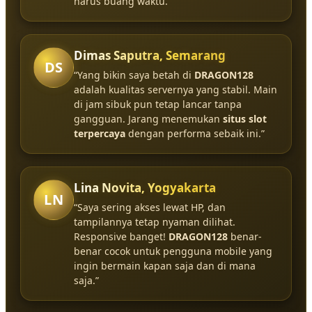
harus buang waktu.”
Dimas Saputra, Semarang
DS
“Yang bikin saya betah di
DRAGON128
adalah kualitas servernya yang stabil. Main
di jam sibuk pun tetap lancar tanpa
gangguan. Jarang menemukan
situs slot
terpercaya
dengan performa sebaik ini.”
Lina Novita, Yogyakarta
LN
“Saya sering akses lewat HP, dan
tampilannya tetap nyaman dilihat.
Responsive banget!
DRAGON128
benar-
benar cocok untuk pengguna mobile yang
ingin bermain kapan saja dan di mana
saja.”