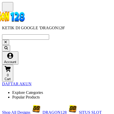
KETIK DI GOOGLE 'DRAGON128'
Account
0
Cart
DAFTAR AKUN
Explore Categories
Popular Products
Shop All Designs
DRAGON128
SITUS SLOT