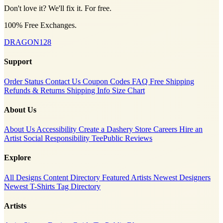
Don't love it? We'll fix it. For free.
100% Free Exchanges.
DRAGON128
Support
Order Status
Contact Us
Coupon Codes
FAQ
Free Shipping
Refunds & Returns
Shipping Info
Size Chart
About Us
About Us
Accessibility
Create a Dashery Store
Careers
Hire an
Artist
Social Responsibility
TeePublic Reviews
Explore
All Designs
Content Directory
Featured Artists
Newest Designers
Newest T-Shirts
Tag Directory
Artists