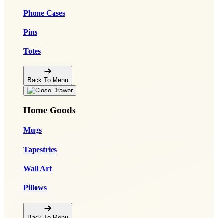
Phone Cases
Pins
Totes
Back To Menu
Home Goods
Mugs
Tapestries
Wall Art
Pillows
Back To Menu