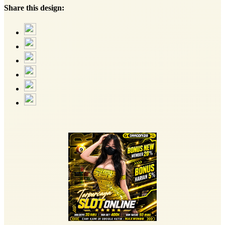
Share this design: