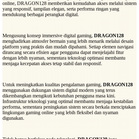
online, DRAGON128 memberikan kemudahan akses melalui sistem
yang responsif, tampilan elegan, serta performa ringan yang
mendukung berbagai perangkat digital.
Mengusung konsep immersive digital gaming,
DRAGON128
menghadirkan atmosfer bermain yang lebih menarik melalui desain
platform yang praktis dan mudah dipahami. Setiap elemen navigasi
dirancang secara efisien agar pengguna dapat menjelajahi fitur
dengan lebih nyaman, sementara teknologi optimasi membantu
menjaga kecepatan akses tetap stabil dan responsif.
Untuk meningkatkan kualitas pengalaman gaming,
DRAGON128
menggunakan dukungan sistem digital modern yang terus
dikembangkan mengikuti kebutuhan pengguna masa kini.
Infrastruktur teknologi yang optimal membantu menjaga kestabilan
performa, sementara peningkatan sistem secara berkala menciptakan
lingkungan gaming online yang lebih fleksibel dan nyaman
digunakan.