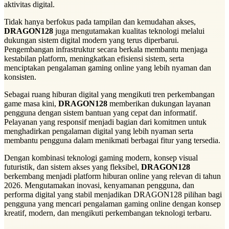
aktivitas digital.
Tidak hanya berfokus pada tampilan dan kemudahan akses,
DRAGON128
juga mengutamakan kualitas teknologi melalui
dukungan sistem digital modern yang terus diperbarui.
Pengembangan infrastruktur secara berkala membantu menjaga
kestabilan platform, meningkatkan efisiensi sistem, serta
menciptakan pengalaman gaming online yang lebih nyaman dan
konsisten.
Sebagai ruang hiburan digital yang mengikuti tren perkembangan
game masa kini,
DRAGON128
memberikan dukungan layanan
pengguna dengan sistem bantuan yang cepat dan informatif.
Pelayanan yang responsif menjadi bagian dari komitmen untuk
menghadirkan pengalaman digital yang lebih nyaman serta
membantu pengguna dalam menikmati berbagai fitur yang tersedia.
Dengan kombinasi teknologi gaming modern, konsep visual
futuristik, dan sistem akses yang fleksibel,
DRAGON128
berkembang menjadi platform hiburan online yang relevan di tahun
2026. Mengutamakan inovasi, kenyamanan pengguna, dan
performa digital yang stabil menjadikan DRAGON128 pilihan bagi
pengguna yang mencari pengalaman gaming online dengan konsep
kreatif, modern, dan mengikuti perkembangan teknologi terbaru.