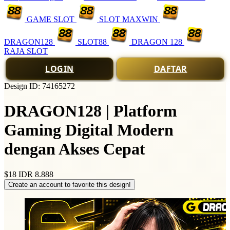
GAME SLOT
SLOT MAXWIN
DRAGON128
SLOT88
DRAGON 128
RAJA SLOT
LOGIN
DAFTAR
Design ID: 74165272
DRAGON128 | Platform
Gaming Digital Modern
dengan Akses Cepat
$18
IDR 8.888
Create an account to favorite this design!