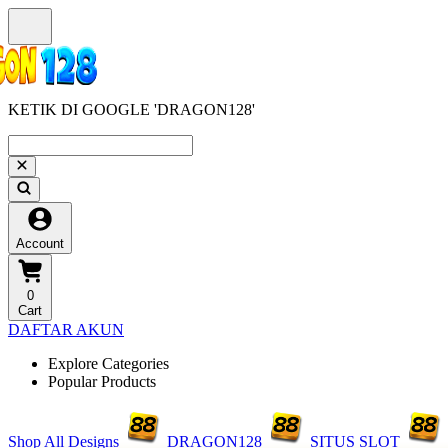
KETIK DI GOOGLE 'DRAGON128'
Account
0
Cart
DAFTAR AKUN
Explore Categories
Popular Products
Shop All Designs
DRAGON128
SITUS SLOT