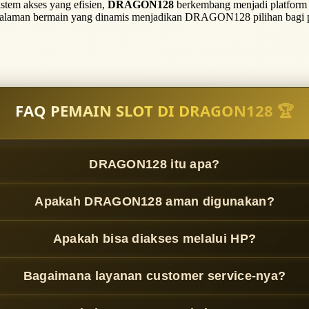
istem akses yang efisien,
DRAGON128
berkembang menjadi platform h
galaman bermain yang dinamis menjadikan DRAGON128 pilihan bagi pe
FAQ PEMAIN SLOT DI DRAGON128 🏆
DRAGON128 itu apa?
rm slot online terpercaya dengan sistem modern dan layanan profe
Apakah DRAGON128 aman digunakan?
eamanan berlapis untuk melindungi data pengguna.
Apakah bisa diakses melalui HP?
kung semua perangkat termasuk smartphone.
Bagaimana layanan customer service-nya?
spon cepat dan ramah !!