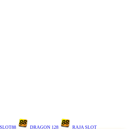
SLOT88
DRAGON 128
RAJA SLOT