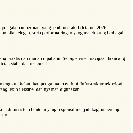
pengalaman bermain yang lebih interaktif di tahun 2026.
mpilan elegan, serta performa ringan yang mendukung berbagai
ang praktis dan mudah dipahami. Setiap elemen navigasi dirancang
etap stabil dan responsif.
ngikuti kebutuhan pengguna masa kini. Infrastruktur teknologi
ang lebih fleksibel dan nyaman digunakan.
hadiran sistem bantuan yang responsif menjadi bagian penting
aman.