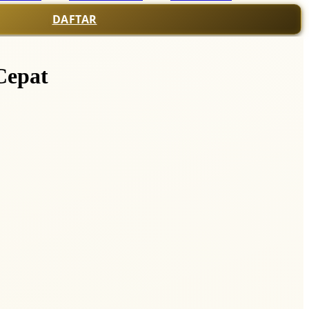
DAFTAR
Cepat