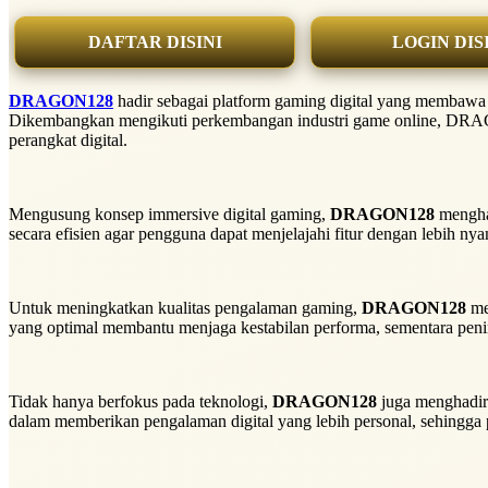
DAFTAR DISINI
LOGIN DIS
DRAGON128
hadir sebagai platform gaming digital yang membawa 
Dikembangkan mengikuti perkembangan industri game online, DRAGO
perangkat digital.
Mengusung konsep immersive digital gaming,
DRAGON128
menghad
secara efisien agar pengguna dapat menjelajahi fitur dengan lebih ny
Untuk meningkatkan kualitas pengalaman gaming,
DRAGON128
me
yang optimal membantu menjaga kestabilan performa, sementara penin
Tidak hanya berfokus pada teknologi,
DRAGON128
juga menghadirk
dalam memberikan pengalaman digital yang lebih personal, sehingga