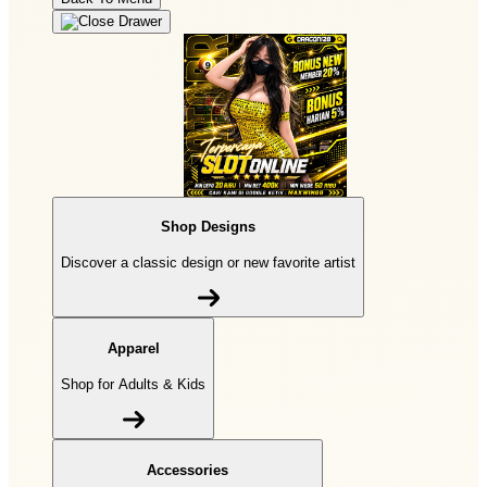
Shop Designs
Discover a classic design or new favorite artist
Apparel
Shop for Adults & Kids
Accessories