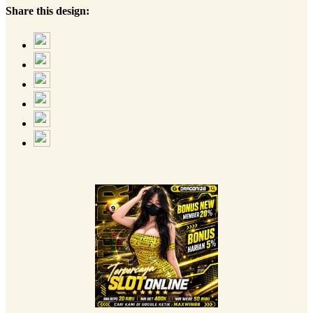
Share this design: