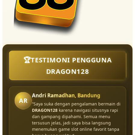
🏆TESTIMONI PENGGUNA
DRAGON128
Andri Ramadhan, Bandung
AR
“Saya suka dengan pengalaman bermain di
DRAGON128
karena navigasi situsnya rapi
dan gampang dipahami. Semua menu
tersusun jelas, jadi saya bisa langsung
menemukan game slot online favorit tanpa