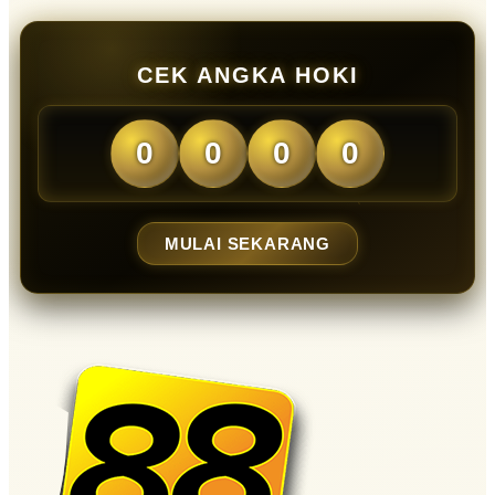
CEK ANGKA HOKI
0
0
0
0
MULAI SEKARANG