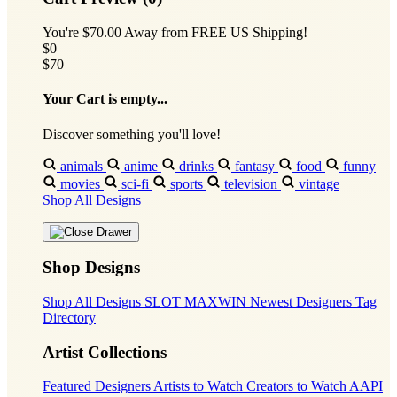
You're
$70.00
Away from
FREE US Shipping!
$0
$70
Your Cart is empty...
Discover something you'll love!
animals
anime
drinks
fantasy
food
funny
movies
sci-fi
sports
television
vintage
Shop All Designs
Shop Designs
Shop All Designs
SLOT MAXWIN
Newest Designers
Tag
Directory
Artist Collections
Featured Designers
Artists to Watch
Creators to Watch
AAPI