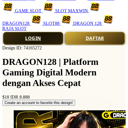
GAME SLOT
SLOT MAXWIN
DRAGON128
SLOT88
DRAGON 128
RAJA SLOT
LOGIN
DAFTAR
Design ID: 74165272
DRAGON128 | Platform
Gaming Digital Modern
dengan Akses Cepat
$18
IDR 8.888
Create an account to favorite this design!