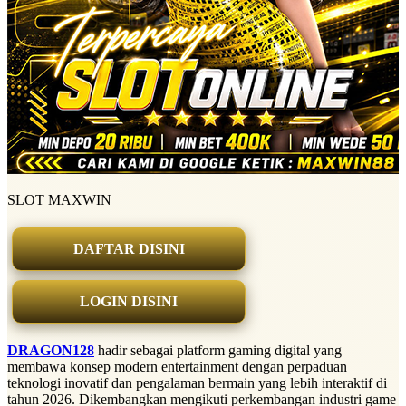
SLOT MAXWIN
DAFTAR DISINI
LOGIN DISINI
DRAGON128
hadir sebagai platform gaming digital yang
membawa konsep modern entertainment dengan perpaduan
teknologi inovatif dan pengalaman bermain yang lebih interaktif di
tahun 2026. Dikembangkan mengikuti perkembangan industri game