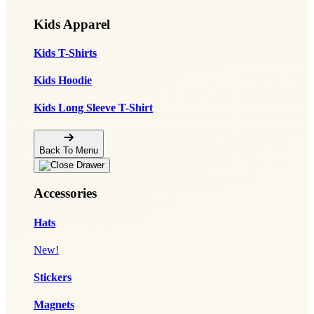
Kids Apparel
Kids T-Shirts
Kids Hoodie
Kids Long Sleeve T-Shirt
Back To Menu
Accessories
Hats
New!
Stickers
Magnets