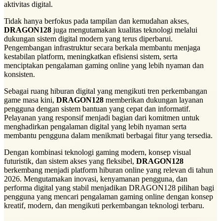
aktivitas digital.
Tidak hanya berfokus pada tampilan dan kemudahan akses,
DRAGON128
juga mengutamakan kualitas teknologi melalui
dukungan sistem digital modern yang terus diperbarui.
Pengembangan infrastruktur secara berkala membantu menjaga
kestabilan platform, meningkatkan efisiensi sistem, serta
menciptakan pengalaman gaming online yang lebih nyaman dan
konsisten.
Sebagai ruang hiburan digital yang mengikuti tren perkembangan
game masa kini,
DRAGON128
memberikan dukungan layanan
pengguna dengan sistem bantuan yang cepat dan informatif.
Pelayanan yang responsif menjadi bagian dari komitmen untuk
menghadirkan pengalaman digital yang lebih nyaman serta
membantu pengguna dalam menikmati berbagai fitur yang tersedia.
Dengan kombinasi teknologi gaming modern, konsep visual
futuristik, dan sistem akses yang fleksibel,
DRAGON128
berkembang menjadi platform hiburan online yang relevan di tahun
2026. Mengutamakan inovasi, kenyamanan pengguna, dan
performa digital yang stabil menjadikan DRAGON128 pilihan bagi
pengguna yang mencari pengalaman gaming online dengan konsep
kreatif, modern, dan mengikuti perkembangan teknologi terbaru.