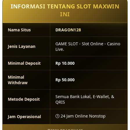
INFORMASI TENTANG SLOT MAXWIN
INI
Nama Situs
DRAGON128
GAME SLOT - Slot Online - Casino
Jenis Layanan
Live.
Minimal Deposit
Rp 10.000
Minimal
Rp 50.000
Withdraw
Semua Bank Lokal, E-Wallet, &
Metode Deposit
QRIS
🕒 24 Jam Online Nonstop
Jam Operasional