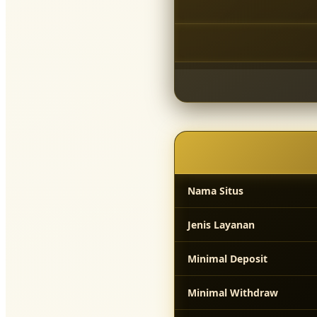
Ya, deposit dan penarikan 
Karena performa stabil, fi
Nama Situs
Jenis Layanan
Minimal Deposit
Minimal Withdraw