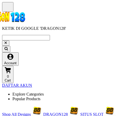
KETIK DI GOOGLE 'DRAGON128'
Account
0
Cart
DAFTAR AKUN
Explore Categories
Popular Products
Shop All Designs
DRAGON128
SITUS SLOT