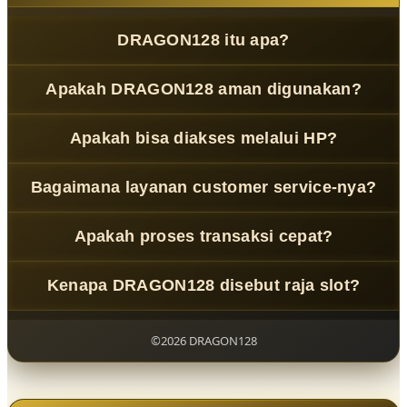
DRAGON128 itu apa?
DRAGON128
adalah platform slot online terpercaya
Apakah DRAGON128 aman digunakan?
dengan sistem modern dan layanan profesional.
Ya, menggunakan sistem keamanan berlapis untuk
Apakah bisa diakses melalui HP?
melindungi data pengguna.
Bisa, platform ini mendukung semua perangkat termasuk
Bagaimana layanan customer service-nya?
smartphone.
Tersedia 24 jam dengan respon cepat dan ramah !!
Apakah proses transaksi cepat?
Ya, deposit dan penarikan diproses dengan sistem
Kenapa DRAGON128 disebut raja slot?
otomatis yang efisien.
Karena performa stabil, fitur lengkap, dan kepercayaan
pengguna yang tinggi.
©2026 DRAGON128