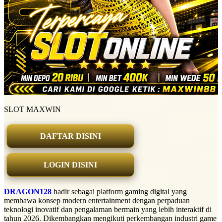
SLOT MAXWIN
DAFTAR DISINI
LOGIN DISINI
DRAGON128
hadir sebagai platform gaming digital yang
membawa konsep modern entertainment dengan perpaduan
teknologi inovatif dan pengalaman bermain yang lebih interaktif di
tahun 2026. Dikembangkan mengikuti perkembangan industri game