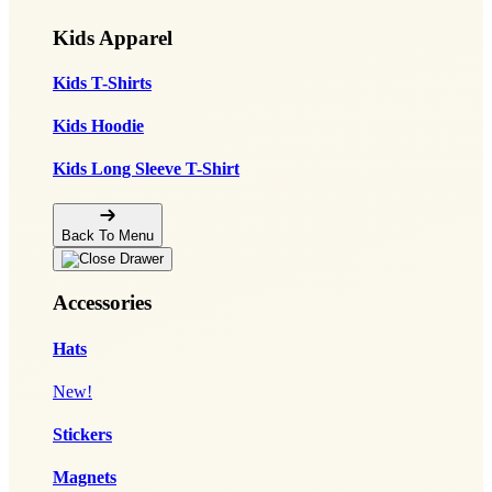
Kids Apparel
Kids T-Shirts
Kids Hoodie
Kids Long Sleeve T-Shirt
Back To Menu
Accessories
Hats
New!
Stickers
Magnets