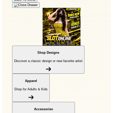
Shop Designs
Discover a classic design or new favorite artist
Apparel
Shop for Adults & Kids
Accessories