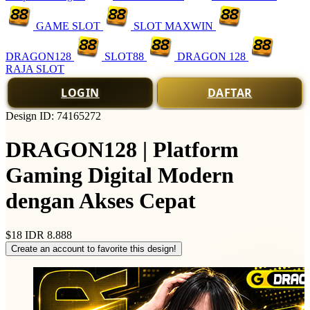
GAME SLOT
SLOT MAXWIN
DRAGON128
SLOT88
DRAGON 128
RAJA SLOT
LOGIN
DAFTAR
Design ID: 74165272
DRAGON128 | Platform
Gaming Digital Modern
dengan Akses Cepat
$18
IDR 8.888
Create an account to favorite this design!