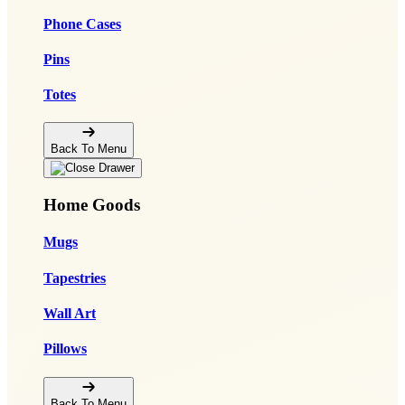
Phone Cases
Pins
Totes
Back To Menu
Home Goods
Mugs
Tapestries
Wall Art
Pillows
Back To Menu