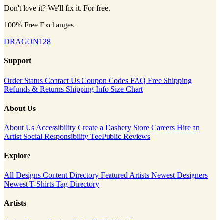
Don't love it? We'll fix it. For free.
100% Free Exchanges.
DRAGON128
Support
Order Status
Contact Us
Coupon Codes
FAQ
Free Shipping
Refunds & Returns
Shipping Info
Size Chart
About Us
About Us
Accessibility
Create a Dashery Store
Careers
Hire an
Artist
Social Responsibility
TeePublic Reviews
Explore
All Designs
Content Directory
Featured Artists
Newest Designers
Newest T-Shirts
Tag Directory
Artists