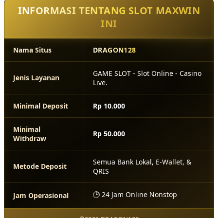
INFORMASI TENTANG SLOT MAXWIN
INI
Nama Situs
DRAGON128
GAME SLOT - Slot Online - Casino
Jenis Layanan
Live.
Minimal Deposit
Rp 10.000
Minimal
Rp 50.000
Withdraw
Semua Bank Lokal, E-Wallet, &
Metode Deposit
QRIS
🕒 24 Jam Online Nonstop
Jam Operasional