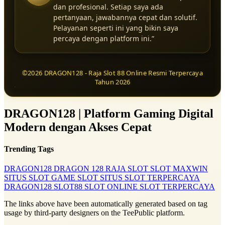
dan profesional. Setiap saya ada
pertanyaan, jawabannya cepat dan solutif.
Pelayanan seperti ini yang bikin saya
percaya dengan platform ini.”
©2026 DRAGON128 - Raja Slot 88 Online Resmi Terpercaya
Tahun 2026
DRAGON128 | Platform Gaming Digital
Modern dengan Akses Cepat
Trending Tags
DRAGON128
DRAGON 128
RAJA SLOT
SLOT MAXWIN
SITUS SLOT
GAME SLOT
SITUS SLOT TERPERCAYA
DRAGON128
SLOT88
SLOT ONLINE
SLOT TERPERCAYA
The links above have been automatically generated based on tag
usage by third-party designers on the TeePublic platform.