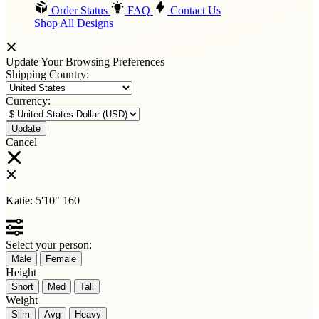
Order Status
FAQ
Contact Us
Shop All Designs
Update Your Browsing Preferences
Shipping Country:
Currency:
Cancel
Katie:
5'10"
160
Select your person:
Male
Female
Height
Short
Med
Tall
Weight
Slim
Avg
Heavy