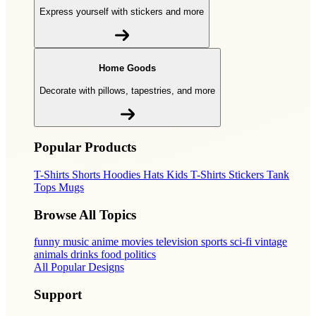
Express yourself with stickers and more
Home Goods
Decorate with pillows, tapestries, and more
Popular Products
T-Shirts
Shorts
Hoodies
Hats
Kids T-Shirts
Stickers
Tank
Tops
Mugs
Browse All Topics
funny
music
anime
movies
television
sports
sci-fi
vintage
animals
drinks
food
politics
All Popular Designs
Support