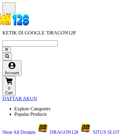
KETIK DI GOOGLE 'DRAGON128'
Account
0
Cart
DAFTAR AKUN
Explore Categories
Popular Products
Shop All Designs
DRAGON128
SITUS SLOT