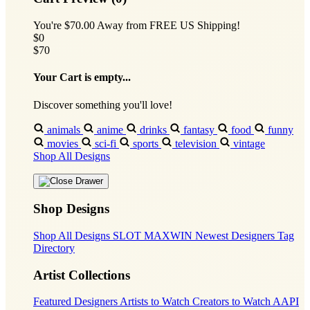
You're
$70.00
Away from
FREE US Shipping!
$0
$70
Your Cart is empty...
Discover something you'll love!
animals
anime
drinks
fantasy
food
funny
movies
sci-fi
sports
television
vintage
Shop All Designs
Shop Designs
Shop All Designs
SLOT MAXWIN
Newest Designers
Tag
Directory
Artist Collections
Featured Designers
Artists to Watch
Creators to Watch
AAPI