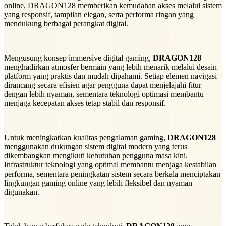
online, DRAGON128 memberikan kemudahan akses melalui sistem
yang responsif, tampilan elegan, serta performa ringan yang
mendukung berbagai perangkat digital.
Mengusung konsep immersive digital gaming,
DRAGON128
menghadirkan atmosfer bermain yang lebih menarik melalui desain
platform yang praktis dan mudah dipahami. Setiap elemen navigasi
dirancang secara efisien agar pengguna dapat menjelajahi fitur
dengan lebih nyaman, sementara teknologi optimasi membantu
menjaga kecepatan akses tetap stabil dan responsif.
Untuk meningkatkan kualitas pengalaman gaming,
DRAGON128
menggunakan dukungan sistem digital modern yang terus
dikembangkan mengikuti kebutuhan pengguna masa kini.
Infrastruktur teknologi yang optimal membantu menjaga kestabilan
performa, sementara peningkatan sistem secara berkala menciptakan
lingkungan gaming online yang lebih fleksibel dan nyaman
digunakan.