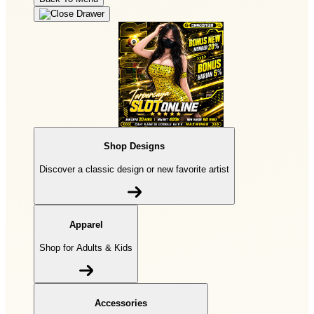
Shop Designs
Discover a classic design or new favorite artist
Apparel
Shop for Adults & Kids
Accessories