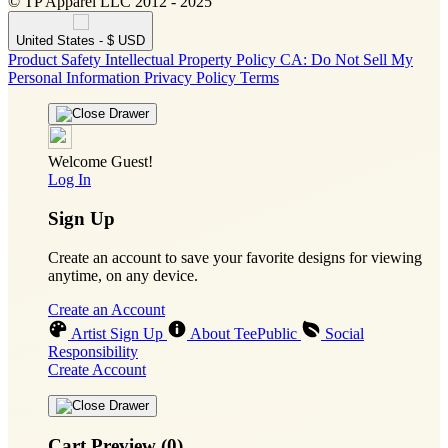
© TP Apparel LLC 2012 - 2025
United States - $ USD
Product Safety
Intellectual Property Policy
CA: Do Not Sell My
Personal Information
Privacy Policy
Terms
Welcome Guest!
Log In
Sign Up
Create an account to save your favorite designs for viewing
anytime, on any device.
Create an Account
Artist Sign Up
About TeePublic
Social
Responsibility
Create Account
Cart Preview (0)