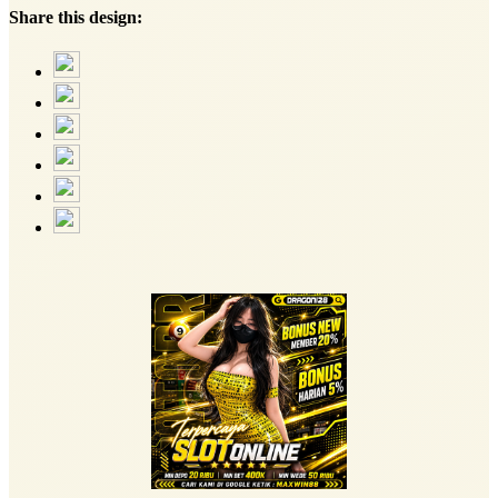
Share this design: