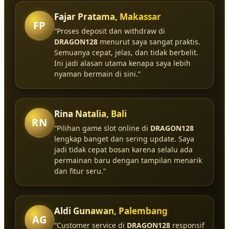
Fajar Pratama, Makassar
FP
“Proses deposit dan withdraw di
DRAGON128
menurut saya sangat praktis.
Semuanya cepat, jelas, dan tidak berbelit.
Ini jadi alasan utama kenapa saya lebih
nyaman bermain di sini.”
Rina Natalia, Bali
RN
“Pilihan game slot online di
DRAGON128
lengkap banget dan sering update. Saya
jadi tidak cepat bosan karena selalu ada
permainan baru dengan tampilan menarik
dan fitur seru.”
Aldi Gunawan, Palembang
AG
“Customer service di
DRAGON128
responsif