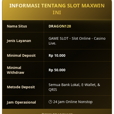
INFORMASI TENTANG SLOT MAXWIN
INI
Nama Situs
DRAGON128
GAME SLOT - Slot Online - Casino
Jenis Layanan
Live.
Minimal Deposit
Rp 10.000
Minimal
Rp 50.000
Withdraw
Semua Bank Lokal, E-Wallet, &
Metode Deposit
QRIS
🕒 24 Jam Online Nonstop
Jam Operasional