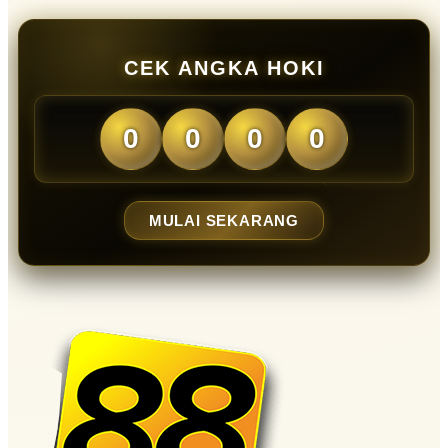
CEK ANGKA HOKI
0
0
0
0
MULAI SEKARANG