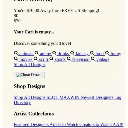
You're
$70.00
Away from
FREE US Shipping!
$0
$70
Your Cart is empty...
Discover something you'll love!
animals
anime
drinks
fantasy
food
funny
movies
sci-fi
sports
television
vintage
Shop All Designs
Shop Designs
Shop All Designs
SLOT MAXWIN
Newest Designers
Tag
Directory
Artist Collections
Featured Designers
Artists to Watch
Creators to Watch
AAPI