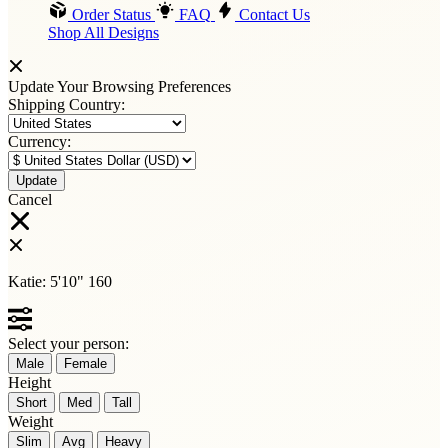
Order Status
FAQ
Contact Us
Shop All Designs
Update Your Browsing Preferences
Shipping Country:
Currency:
Cancel
Katie:
5'10"
160
Select your person:
Male
Female
Height
Short
Med
Tall
Weight
Slim
Avg
Heavy