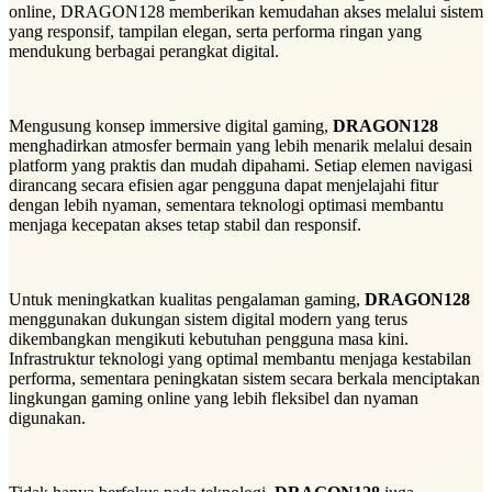
online, DRAGON128 memberikan kemudahan akses melalui sistem
yang responsif, tampilan elegan, serta performa ringan yang
mendukung berbagai perangkat digital.
Mengusung konsep immersive digital gaming,
DRAGON128
menghadirkan atmosfer bermain yang lebih menarik melalui desain
platform yang praktis dan mudah dipahami. Setiap elemen navigasi
dirancang secara efisien agar pengguna dapat menjelajahi fitur
dengan lebih nyaman, sementara teknologi optimasi membantu
menjaga kecepatan akses tetap stabil dan responsif.
Untuk meningkatkan kualitas pengalaman gaming,
DRAGON128
menggunakan dukungan sistem digital modern yang terus
dikembangkan mengikuti kebutuhan pengguna masa kini.
Infrastruktur teknologi yang optimal membantu menjaga kestabilan
performa, sementara peningkatan sistem secara berkala menciptakan
lingkungan gaming online yang lebih fleksibel dan nyaman
digunakan.