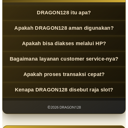
DRAGON128 itu apa?
DRAGON128
adalah platform slot online terpercaya
Apakah DRAGON128 aman digunakan?
dengan sistem modern dan layanan profesional.
Ya, menggunakan sistem keamanan berlapis untuk
Apakah bisa diakses melalui HP?
melindungi data pengguna.
Bisa, platform ini mendukung semua perangkat termasuk
Bagaimana layanan customer service-nya?
smartphone.
Tersedia 24 jam dengan respon cepat dan ramah !!
Apakah proses transaksi cepat?
Ya, deposit dan penarikan diproses dengan sistem
Kenapa DRAGON128 disebut raja slot?
otomatis yang efisien.
Karena performa stabil, fitur lengkap, dan kepercayaan
pengguna yang tinggi.
©2026 DRAGON128