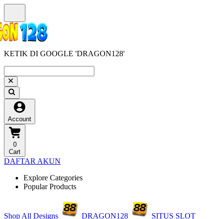
KETIK DI GOOGLE 'DRAGON128'
Account
0
Cart
DAFTAR AKUN
Explore Categories
Popular Products
Shop All Designs
DRAGON128
SITUS SLOT