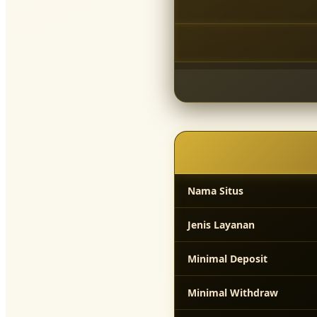
Ya, deposit dan penarikan 
Karena performa stabil, fi
Nama Situs
Jenis Layanan
Minimal Deposit
Minimal Withdraw