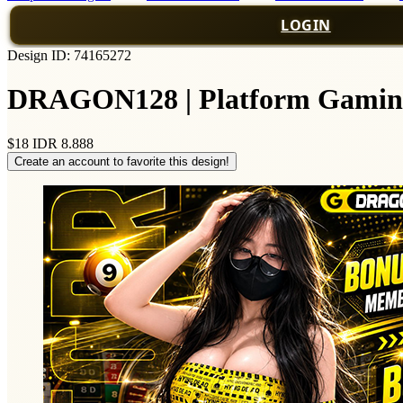
LOGIN
Design ID: 74165272
DRAGON128 | Platform Gaming 
$18
IDR 8.888
Create an account to favorite this design!