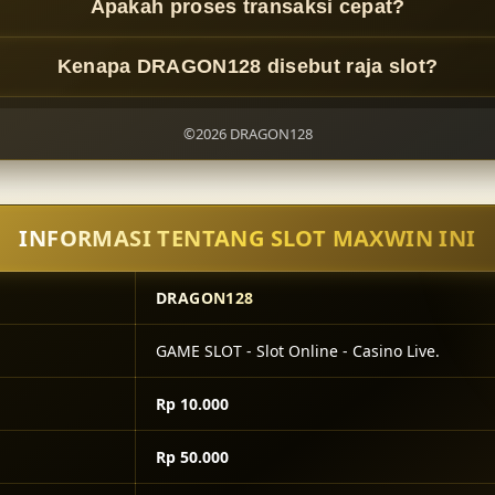
Apakah proses transaksi cepat?
diproses dengan sistem otomatis yang efisien.
Kenapa DRAGON128 disebut raja slot?
tur lengkap, dan kepercayaan pengguna yang tinggi.
©2026 DRAGON128
INFORMASI TENTANG SLOT MAXWIN INI
DRAGON128
GAME SLOT - Slot Online - Casino Live.
Rp 10.000
Rp 50.000