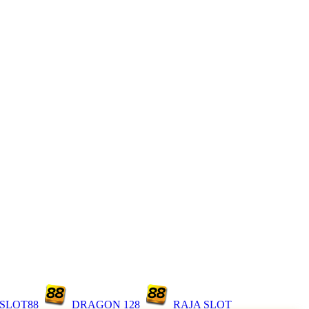
SLOT88
DRAGON 128
RAJA SLOT