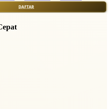
DAFTAR
Cepat