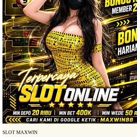
SLOT MAXWIN