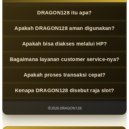
DRAGON128 itu apa?
DRAGON128
adalah platform slot online terpercaya
Apakah DRAGON128 aman digunakan?
dengan sistem modern dan layanan profesional.
Ya, menggunakan sistem keamanan berlapis untuk
Apakah bisa diakses melalui HP?
melindungi data pengguna.
Bisa, platform ini mendukung semua perangkat termasuk
Bagaimana layanan customer service-nya?
smartphone.
Tersedia 24 jam dengan respon cepat dan ramah !!
Apakah proses transaksi cepat?
Ya, deposit dan penarikan diproses dengan sistem
Kenapa DRAGON128 disebut raja slot?
otomatis yang efisien.
Karena performa stabil, fitur lengkap, dan kepercayaan
pengguna yang tinggi.
©2026 DRAGON128