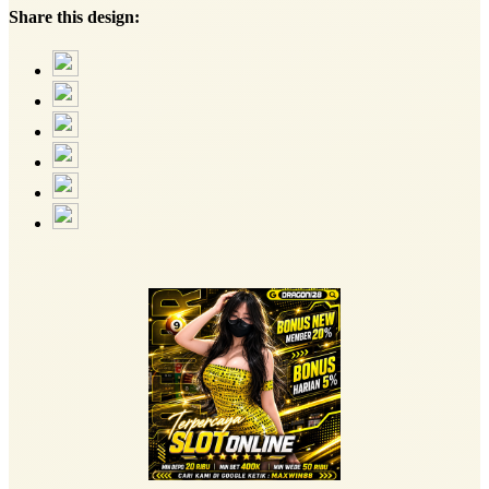
Share this design: