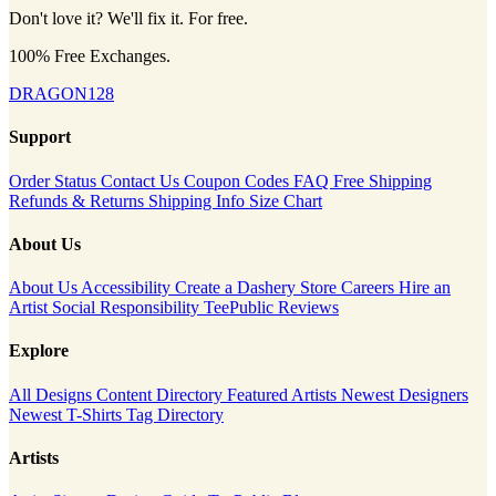
Don't love it? We'll fix it. For free.
100% Free Exchanges.
DRAGON128
Support
Order Status
Contact Us
Coupon Codes
FAQ
Free Shipping
Refunds & Returns
Shipping Info
Size Chart
About Us
About Us
Accessibility
Create a Dashery Store
Careers
Hire an
Artist
Social Responsibility
TeePublic Reviews
Explore
All Designs
Content Directory
Featured Artists
Newest Designers
Newest T-Shirts
Tag Directory
Artists