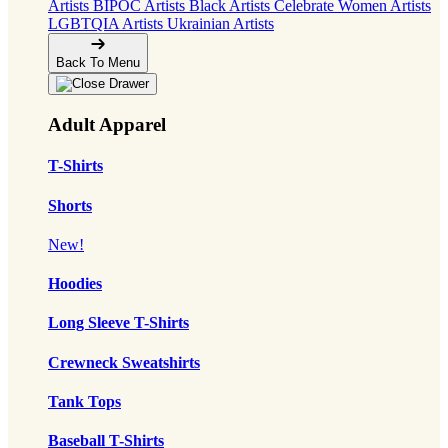
Artists
BIPOC Artists
Black Artists
Celebrate Women Artists
LGBTQIA Artists
Ukrainian Artists
Back To Menu
Adult Apparel
T-Shirts
Shorts
New!
Hoodies
Long Sleeve T-Shirts
Crewneck Sweatshirts
Tank Tops
Baseball T-Shirts