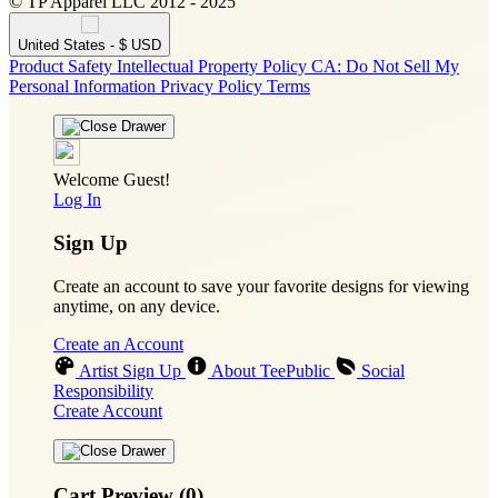
© TP Apparel LLC 2012 - 2025
United States - $ USD
Product Safety
Intellectual Property Policy
CA: Do Not Sell My
Personal Information
Privacy Policy
Terms
Welcome Guest!
Log In
Sign Up
Create an account to save your favorite designs for viewing
anytime, on any device.
Create an Account
Artist Sign Up
About TeePublic
Social
Responsibility
Create Account
Cart Preview (0)