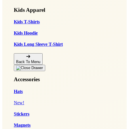
Kids Apparel
Kids T-Shirts
Kids Hoodie
Kids Long Sleeve T-Shirt
Back To Menu
Accessories
Hats
New!
Stickers
Magnets