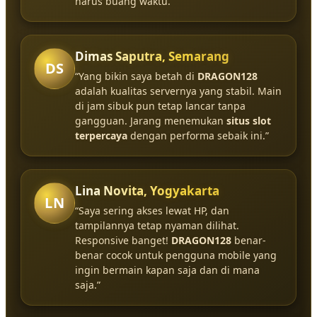
harus buang waktu.”
Dimas Saputra, Semarang
DS
“Yang bikin saya betah di
DRAGON128
adalah kualitas servernya yang stabil. Main
di jam sibuk pun tetap lancar tanpa
gangguan. Jarang menemukan
situs slot
terpercaya
dengan performa sebaik ini.”
Lina Novita, Yogyakarta
LN
“Saya sering akses lewat HP, dan
tampilannya tetap nyaman dilihat.
Responsive banget!
DRAGON128
benar-
benar cocok untuk pengguna mobile yang
ingin bermain kapan saja dan di mana
saja.”