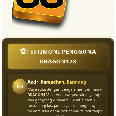
🏆TESTIMONI PENGGUNA
DRAGON128
Andri Ramadhan, Bandung
AR
“Saya suka dengan pengalaman bermain di
DRAGON128
karena navigasi situsnya rapi
dan gampang dipahami. Semua menu
tersusun jelas, jadi saya bisa langsung
menemukan game slot online favorit tanpa