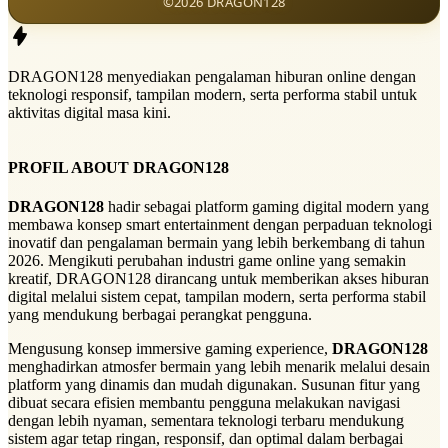
©2026 DRAGON128
DRAGON128 menyediakan pengalaman hiburan online dengan
teknologi responsif, tampilan modern, serta performa stabil untuk
aktivitas digital masa kini.
PROFIL ABOUT DRAGON128
DRAGON128
hadir sebagai platform gaming digital modern yang
membawa konsep smart entertainment dengan perpaduan teknologi
inovatif dan pengalaman bermain yang lebih berkembang di tahun
2026. Mengikuti perubahan industri game online yang semakin
kreatif, DRAGON128 dirancang untuk memberikan akses hiburan
digital melalui sistem cepat, tampilan modern, serta performa stabil
yang mendukung berbagai perangkat pengguna.
Mengusung konsep immersive gaming experience,
DRAGON128
menghadirkan atmosfer bermain yang lebih menarik melalui desain
platform yang dinamis dan mudah digunakan. Susunan fitur yang
dibuat secara efisien membantu pengguna melakukan navigasi
dengan lebih nyaman, sementara teknologi terbaru mendukung
sistem agar tetap ringan, responsif, dan optimal dalam berbagai