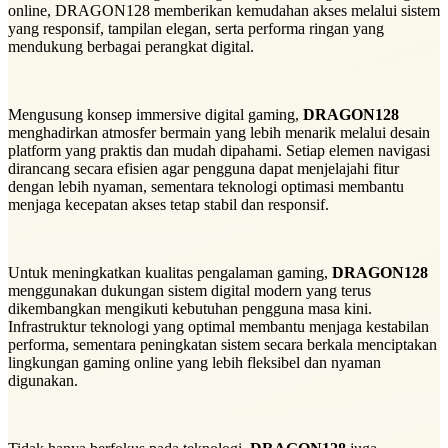
online, DRAGON128 memberikan kemudahan akses melalui sistem
yang responsif, tampilan elegan, serta performa ringan yang
mendukung berbagai perangkat digital.
Mengusung konsep immersive digital gaming,
DRAGON128
menghadirkan atmosfer bermain yang lebih menarik melalui desain
platform yang praktis dan mudah dipahami. Setiap elemen navigasi
dirancang secara efisien agar pengguna dapat menjelajahi fitur
dengan lebih nyaman, sementara teknologi optimasi membantu
menjaga kecepatan akses tetap stabil dan responsif.
Untuk meningkatkan kualitas pengalaman gaming,
DRAGON128
menggunakan dukungan sistem digital modern yang terus
dikembangkan mengikuti kebutuhan pengguna masa kini.
Infrastruktur teknologi yang optimal membantu menjaga kestabilan
performa, sementara peningkatan sistem secara berkala menciptakan
lingkungan gaming online yang lebih fleksibel dan nyaman
digunakan.