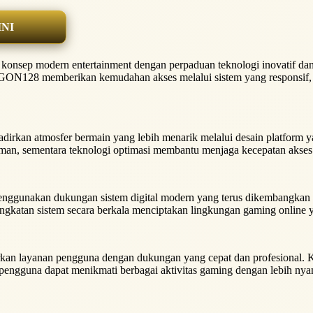
INI
konsep modern entertainment dengan perpaduan teknologi inovatif dan 
N128 memberikan kemudahan akses melalui sistem yang responsif, ta
irkan atmosfer bermain yang lebih menarik melalui desain platform y
aman, sementara teknologi optimasi membantu menjaga kecepatan akses t
nggunakan dukungan sistem digital modern yang terus dikembangkan me
gkatan sistem secara berkala menciptakan lingkungan gaming online y
an layanan pengguna dengan dukungan yang cepat dan profesional. Ke
 pengguna dapat menikmati berbagai aktivitas gaming dengan lebih ny