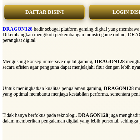
DAFTAR DISINI
LOGIN DIS
DRAGON128
hadir sebagai platform gaming digital yang membawa 
Dikembangkan mengikuti perkembangan industri game online, DRAGO
perangkat digital.
Mengusung konsep immersive digital gaming,
DRAGON128
menghad
secara efisien agar pengguna dapat menjelajahi fitur dengan lebih ny
Untuk meningkatkan kualitas pengalaman gaming,
DRAGON128
me
yang optimal membantu menjaga kestabilan performa, sementara penin
Tidak hanya berfokus pada teknologi,
DRAGON128
juga menghadirk
dalam memberikan pengalaman digital yang lebih personal, sehingga