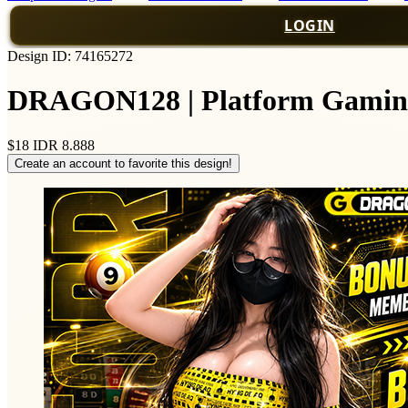
LOGIN
Design ID: 74165272
DRAGON128 | Platform Gaming 
$18
IDR 8.888
Create an account to favorite this design!