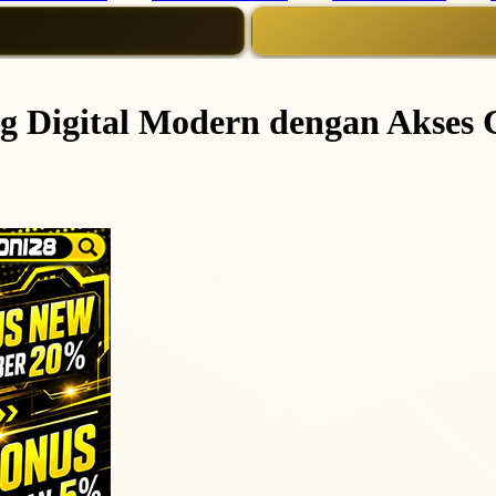
Digital Modern dengan Akses 