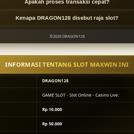
Apakah proses transaksi cepat?
diproses dengan sistem otomatis yang efisien.
Kenapa DRAGON128 disebut raja slot?
tur lengkap, dan kepercayaan pengguna yang tinggi.
©2026 DRAGON128
INFORMASI TENTANG SLOT MAXWIN INI
DRAGON128
GAME SLOT - Slot Online - Casino Live.
Rp 10.000
Rp 50.000