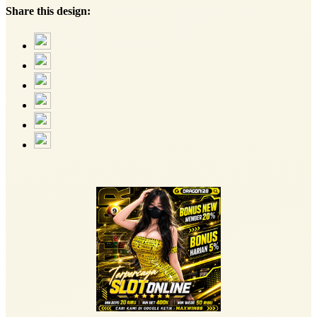
Share this design: