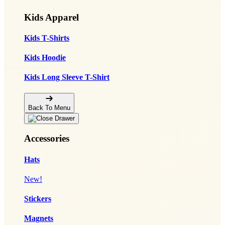
Kids Apparel
Kids T-Shirts
Kids Hoodie
Kids Long Sleeve T-Shirt
Back To Menu
Accessories
Hats
New!
Stickers
Magnets