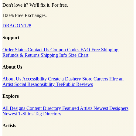
Don't love it? We'll fix it. For free.
100% Free Exchanges.
DRAGON128
Support
Order Status
Contact Us
Coupon Codes
FAQ
Free Shipping
Refunds & Returns
Shipping Info
Size Chart
About Us
About Us
Accessibility
Create a Dashery Store
Careers
Hire an
Artist
Social Responsibility
TeePublic Reviews
Explore
All Designs
Content Directory
Featured Artists
Newest Designers
Newest T-Shirts
Tag Directory
Artists