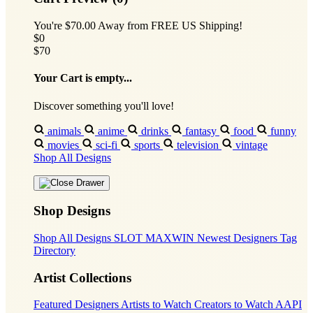
You're
$70.00
Away from
FREE US Shipping!
$0
$70
Your Cart is empty...
Discover something you'll love!
animals
anime
drinks
fantasy
food
funny
movies
sci-fi
sports
television
vintage
Shop All Designs
Shop Designs
Shop All Designs
SLOT MAXWIN
Newest Designers
Tag
Directory
Artist Collections
Featured Designers
Artists to Watch
Creators to Watch
AAPI