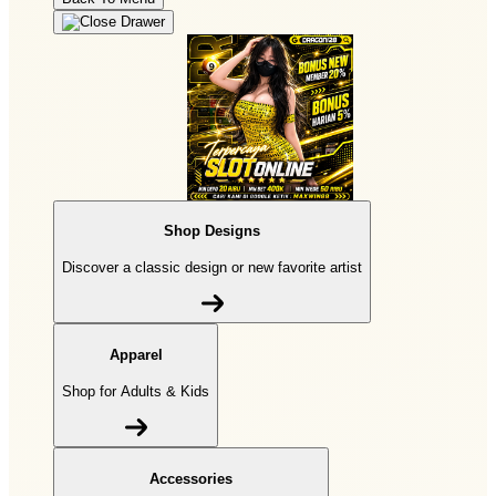
Shop Designs
Discover a classic design or new favorite artist
Apparel
Shop for Adults & Kids
Accessories