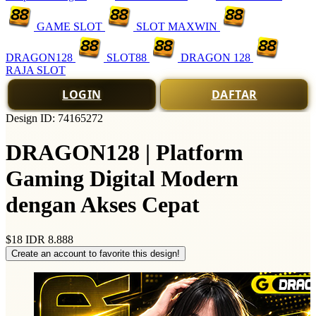
GAME SLOT
SLOT MAXWIN
DRAGON128
SLOT88
DRAGON 128
RAJA SLOT
LOGIN
DAFTAR
Design ID: 74165272
DRAGON128 | Platform
Gaming Digital Modern
dengan Akses Cepat
$18
IDR 8.888
Create an account to favorite this design!