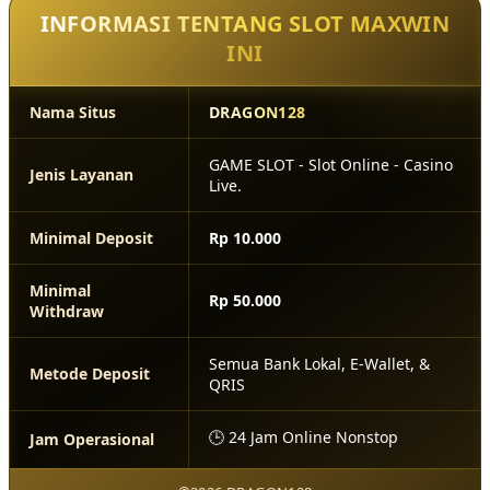
INFORMASI TENTANG SLOT MAXWIN
INI
Nama Situs
DRAGON128
GAME SLOT - Slot Online - Casino
Jenis Layanan
Live.
Minimal Deposit
Rp 10.000
Minimal
Rp 50.000
Withdraw
Semua Bank Lokal, E-Wallet, &
Metode Deposit
QRIS
🕒 24 Jam Online Nonstop
Jam Operasional