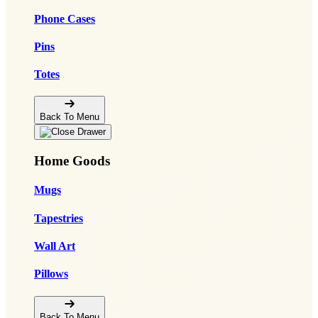
Phone Cases
Pins
Totes
Back To Menu
Home Goods
Mugs
Tapestries
Wall Art
Pillows
Back To Menu