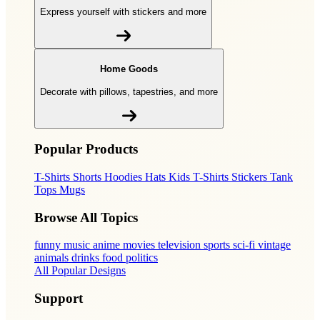
Express yourself with stickers and more
Home Goods
Decorate with pillows, tapestries, and more
Popular Products
T-Shirts
Shorts
Hoodies
Hats
Kids T-Shirts
Stickers
Tank
Tops
Mugs
Browse All Topics
funny
music
anime
movies
television
sports
sci-fi
vintage
animals
drinks
food
politics
All Popular Designs
Support