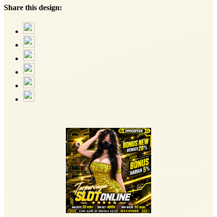
Share this design: