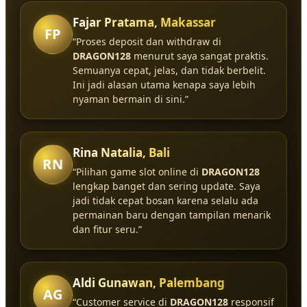
Fajar Pratama, Makassar
FP
“Proses deposit dan withdraw di
DRAGON128
menurut saya sangat praktis.
Semuanya cepat, jelas, dan tidak berbelit.
Ini jadi alasan utama kenapa saya lebih
nyaman bermain di sini.”
Rina Natalia, Bali
RN
“Pilihan game slot online di
DRAGON128
lengkap banget dan sering update. Saya
jadi tidak cepat bosan karena selalu ada
permainan baru dengan tampilan menarik
dan fitur seru.”
Aldi Gunawan, Palembang
AG
“Customer service di
DRAGON128
responsif