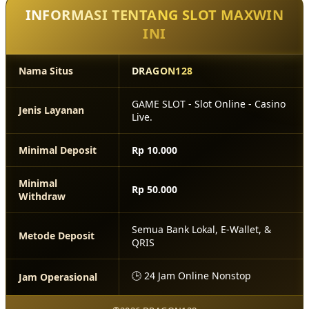
INFORMASI TENTANG SLOT MAXWIN
INI
Nama Situs
DRAGON128
GAME SLOT - Slot Online - Casino
Jenis Layanan
Live.
Minimal Deposit
Rp 10.000
Minimal
Rp 50.000
Withdraw
Semua Bank Lokal, E-Wallet, &
Metode Deposit
QRIS
🕒 24 Jam Online Nonstop
Jam Operasional