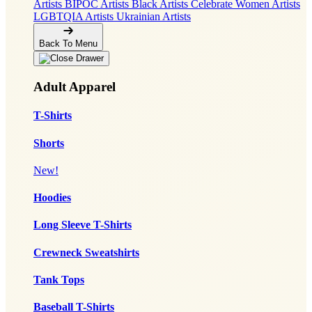
Artists
BIPOC Artists
Black Artists
Celebrate Women Artists
LGBTQIA Artists
Ukrainian Artists
Back To Menu
Adult Apparel
T-Shirts
Shorts
New!
Hoodies
Long Sleeve T-Shirts
Crewneck Sweatshirts
Tank Tops
Baseball T-Shirts