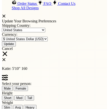
Order Status
FAQ
Contact Us
Shop All Designs
Update Your Browsing Preferences
Shipping Country:
Currency:
Cancel
Katie:
5'10"
160
Select your person:
Male
Female
Height
Short
Med
Tall
Weight
Slim
Avg
Heavy