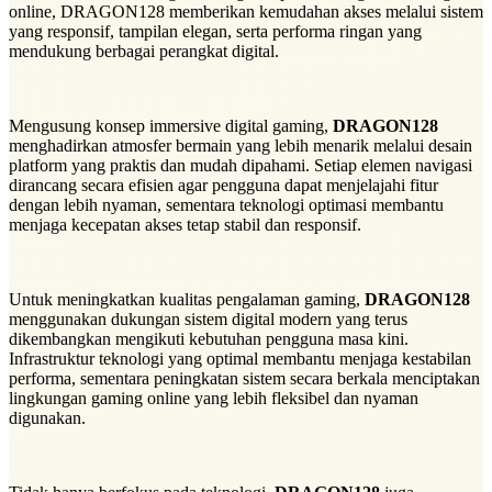
online, DRAGON128 memberikan kemudahan akses melalui sistem
yang responsif, tampilan elegan, serta performa ringan yang
mendukung berbagai perangkat digital.
Mengusung konsep immersive digital gaming,
DRAGON128
menghadirkan atmosfer bermain yang lebih menarik melalui desain
platform yang praktis dan mudah dipahami. Setiap elemen navigasi
dirancang secara efisien agar pengguna dapat menjelajahi fitur
dengan lebih nyaman, sementara teknologi optimasi membantu
menjaga kecepatan akses tetap stabil dan responsif.
Untuk meningkatkan kualitas pengalaman gaming,
DRAGON128
menggunakan dukungan sistem digital modern yang terus
dikembangkan mengikuti kebutuhan pengguna masa kini.
Infrastruktur teknologi yang optimal membantu menjaga kestabilan
performa, sementara peningkatan sistem secara berkala menciptakan
lingkungan gaming online yang lebih fleksibel dan nyaman
digunakan.