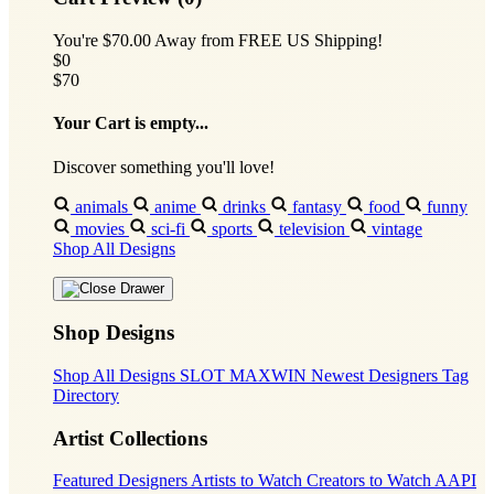
You're
$70.00
Away from
FREE US Shipping!
$0
$70
Your Cart is empty...
Discover something you'll love!
animals
anime
drinks
fantasy
food
funny
movies
sci-fi
sports
television
vintage
Shop All Designs
Shop Designs
Shop All Designs
SLOT MAXWIN
Newest Designers
Tag
Directory
Artist Collections
Featured Designers
Artists to Watch
Creators to Watch
AAPI