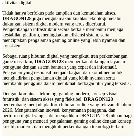
aktivitas digital.
Tidak hanya berfokus pada tampilan dan kemudahan akses,
DRAGON128
juga mengutamakan kualitas teknologi melalui
dukungan sistem digital modern yang terus diperbarui.
Pengembangan infrastruktur secara berkala membantu menjaga
kestabilan platform, meningkatkan efisiensi sistem, serta
menciptakan pengalaman gaming online yang lebih nyaman dan
konsisten.
Sebagai ruang hiburan digital yang mengikuti tren perkembangan
game masa kini,
DRAGON128
memberikan dukungan layanan
pengguna dengan sistem bantuan yang cepat dan informatif.
Pelayanan yang responsif menjadi bagian dari komitmen untuk
menghadirkan pengalaman digital yang lebih nyaman serta
membantu pengguna dalam menikmati berbagai fitur yang tersedia.
Dengan kombinasi teknologi gaming modern, konsep visual
futuristik, dan sistem akses yang fleksibel,
DRAGON128
berkembang menjadi platform hiburan online yang relevan di tahun
2026. Mengutamakan inovasi, kenyamanan pengguna, dan
performa digital yang stabil menjadikan DRAGON128 pilihan bagi
pengguna yang mencari pengalaman gaming online dengan konsep
kreatif, modern, dan mengikuti perkembangan teknologi terbaru.