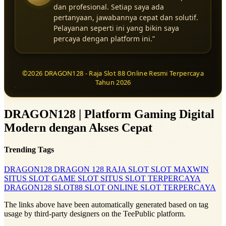
dan profesional. Setiap saya ada
pertanyaan, jawabannya cepat dan solutif.
Pelayanan seperti ini yang bikin saya
percaya dengan platform ini.”
©2026 DRAGON128 - Raja Slot 88 Online Resmi Terpercaya
Tahun 2026
DRAGON128 | Platform Gaming Digital
Modern dengan Akses Cepat
Trending Tags
DRAGON128
DRAGON 128
RAJA SLOT
SLOT MAXWIN
SITUS SLOT
GAME SLOT
SITUS SLOT TERPERCAYA
DRAGON128
SLOT88
SLOT ONLINE
SLOT TERPERCAYA
The links above have been automatically generated based on tag
usage by third-party designers on the TeePublic platform.