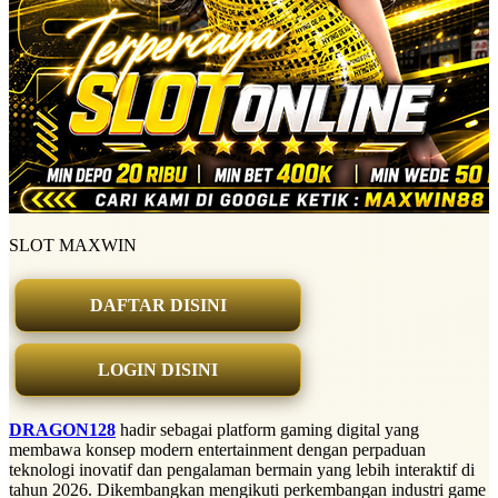
SLOT MAXWIN
DAFTAR DISINI
LOGIN DISINI
DRAGON128
hadir sebagai platform gaming digital yang
membawa konsep modern entertainment dengan perpaduan
teknologi inovatif dan pengalaman bermain yang lebih interaktif di
tahun 2026. Dikembangkan mengikuti perkembangan industri game