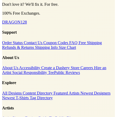
Don't love it? We'll fix it. For free.
100% Free Exchanges.
DRAGON128
Support
Order Status
Contact Us
Coupon Codes
FAQ
Free Shipping
Refunds & Returns
Shipping Info
Size Chart
About Us
About Us
Accessibility
Create a Dashery Store
Careers
Hire an
Artist
Social Responsibility
TeePublic Reviews
Explore
All Designs
Content Directory
Featured Artists
Newest Designers
Newest T-Shirts
Tag Directory
Artists