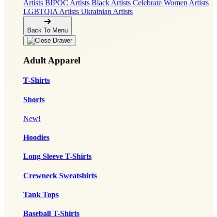
Artists
BIPOC Artists
Black Artists
Celebrate Women Artists
LGBTQIA Artists
Ukrainian Artists
Back To Menu
Adult Apparel
T-Shirts
Shorts
New!
Hoodies
Long Sleeve T-Shirts
Crewneck Sweatshirts
Tank Tops
Baseball T-Shirts