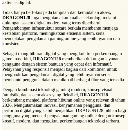
aktivitas digital.
Tidak hanya berfokus pada tampilan dan kemudahan akses,
DRAGON128
juga mengutamakan kualitas teknologi melalui
dukungan sistem digital modern yang terus diperbarui.
Pengembangan infrastruktur secara berkala membantu menjaga
kestabilan platform, meningkatkan efisiensi sistem, serta
menciptakan pengalaman gaming online yang lebih nyaman dan
konsisten.
Sebagai ruang hiburan digital yang mengikuti tren perkembangan
game masa kini,
DRAGON128
memberikan dukungan layanan
pengguna dengan sistem bantuan yang cepat dan informatif.
Pelayanan yang responsif menjadi bagian dari komitmen untuk
menghadirkan pengalaman digital yang lebih nyaman serta
membantu pengguna dalam menikmati berbagai fitur yang tersedia.
Dengan kombinasi teknologi gaming modern, konsep visual
futuristik, dan sistem akses yang fleksibel,
DRAGON128
berkembang menjadi platform hiburan online yang relevan di tahun
2026. Mengutamakan inovasi, kenyamanan pengguna, dan
performa digital yang stabil menjadikan DRAGON128 pilihan bagi
pengguna yang mencari pengalaman gaming online dengan konsep
kreatif, modern, dan mengikuti perkembangan teknologi terbaru.