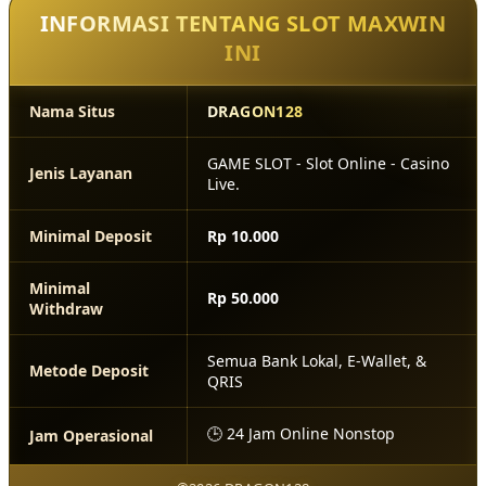
INFORMASI TENTANG SLOT MAXWIN
INI
Nama Situs
DRAGON128
GAME SLOT - Slot Online - Casino
Jenis Layanan
Live.
Minimal Deposit
Rp 10.000
Minimal
Rp 50.000
Withdraw
Semua Bank Lokal, E-Wallet, &
Metode Deposit
QRIS
🕒 24 Jam Online Nonstop
Jam Operasional