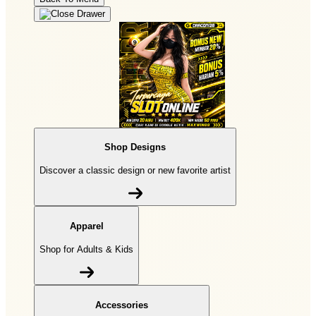
Shop Designs
Discover a classic design or new favorite artist
Apparel
Shop for Adults & Kids
Accessories